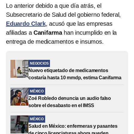
Lo anterior debido a que día atrás, el
Subsecretario de Salud del gobierno federal,
Eduardo Clark
, acusó que las empresas
afiliadas a
Canifarma
han incumplido en la
entrega de medicamentos e insumos.
NEGOCIOS
Nuevo etiquetado de medicamentos
costaría hasta 10 mmdp, estima Canifarma
MÉXICO
Zoé Robledo denuncia un audio falso
sobre el desabasto en el IMSS
MÉXICO
Salud en México: enfermeras y pasantes
de cinco licenciaturas ahora pueden