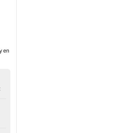
ay en
t