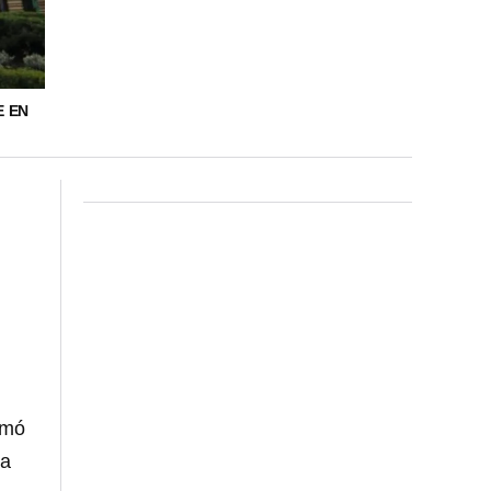
E EN
t
rmó
ia