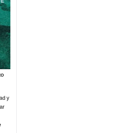
CO
ad y
ar
e