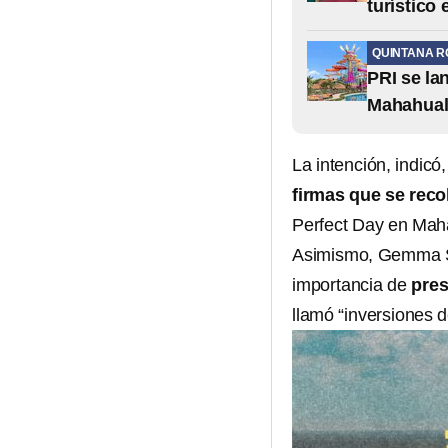
turístico
QUINTANA R
PRI se la
Mahahua
La intención, indicó
firmas que se reco
Perfect Day en Mah
Asimismo, Gemma Sa
importancia de
pres
llamó “inversiones d