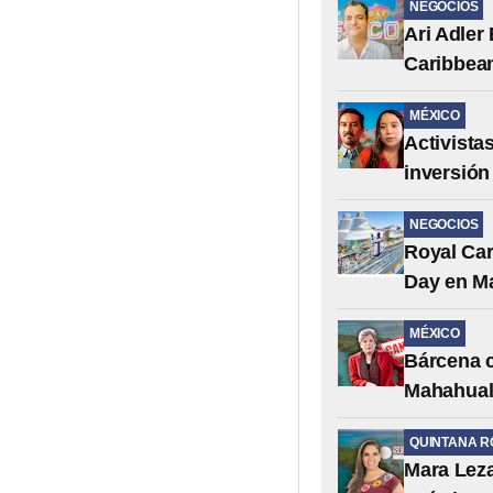
NEGOCIOS
Ari Adler
Caribbea
MÉXICO
Activista
inversión
NEGOCIOS
Royal Car
Day en M
MÉXICO
Bárcena c
Mahahua
QUINTANA R
Mara Leza