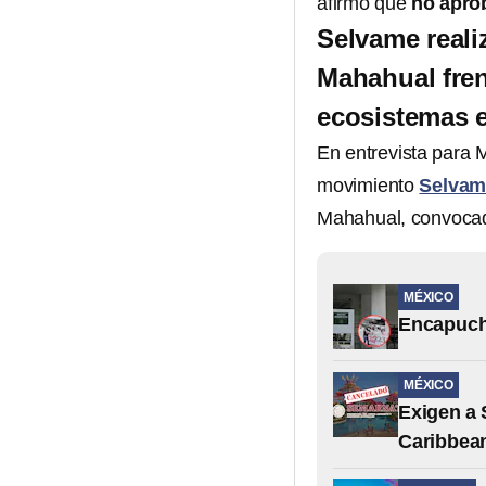
afirmó que
no apro
Selvame reali
Mahahual fren
ecosistemas 
En entrevista para 
movimiento
Selvam
Mahahual, convocad
MÉXICO
Encapucha
MÉXICO
Exigen a 
Caribbea