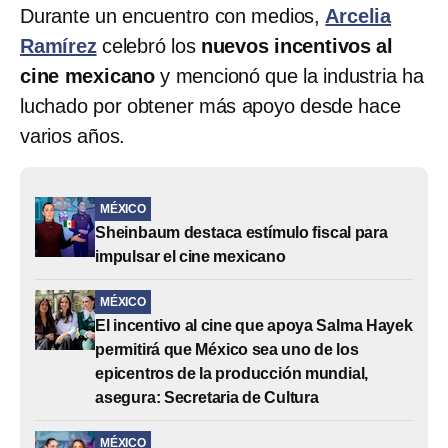
Durante un encuentro con medios,
Arcelia
Ramírez
celebró los
nuevos incentivos al
cine mexicano
y mencionó que la industria ha
luchado por obtener más apoyo desde hace
varios años.
MÉXICO
Sheinbaum destaca estímulo fiscal para
impulsar el cine mexicano
MÉXICO
El incentivo al cine que apoya Salma Hayek
permitirá que México sea uno de los
epicentros de la producción mundial,
asegura: Secretaria de Cultura
MÉXICO