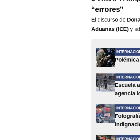
“errores”
El discurso de
Dona
Aduanas (ICE)
y ad
INTERNACIO
Polémica 
INTERNACIO
Escuela a
agencia l
INTERNACIO
Fotografí
indignaci
INTERNACIO