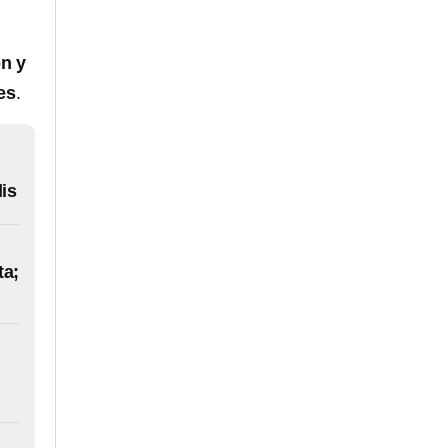
ón y
es
.
is
ta;