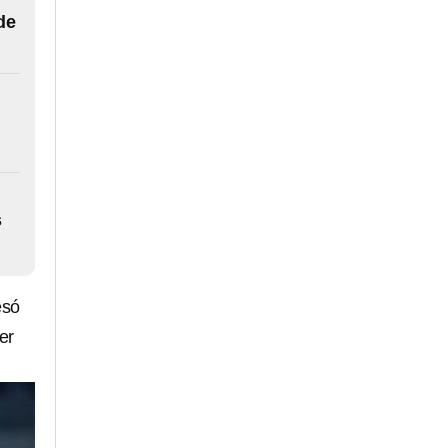
de
s
esó
er