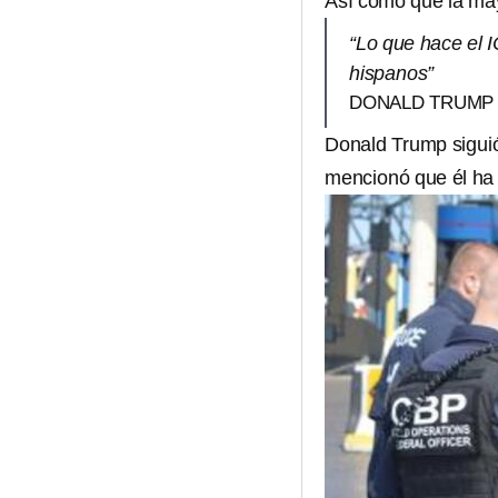
Así como que la may
“Lo que hace el I
hispanos”
DONALD TRUMP
Donald Trump siguió
mencionó que él ha 