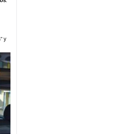
nos
.
” y