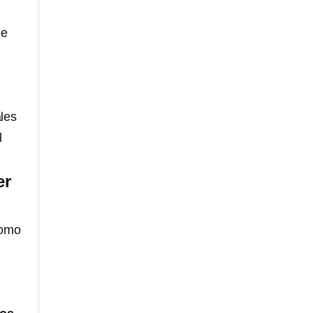
de
les
l
er
omo