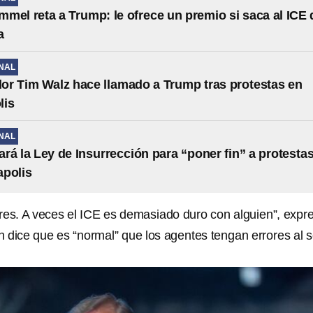
mel reta a Trump: le ofrece un premio si saca al ICE 
a
NAL
r Tim Walz hace llamado a Trump tras protestas en
lis
NAL
rá la Ley de Insurrección para “poner fin” a protesta
apolis
res. A veces el ICE es demasiado duro con alguien”, expr
 dice que es “normal” que los agentes tengan errores al s