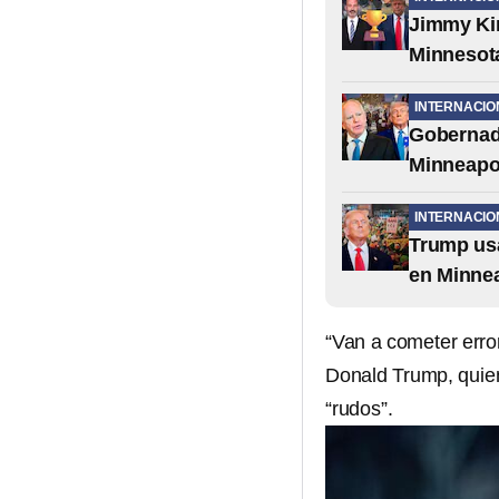
Jimmy Kim
Minnesot
INTERNACIO
Gobernado
Minneapo
INTERNACIO
Trump usa
en Minne
“Van a cometer erro
Donald Trump, quien
“rudos”.