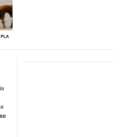
 PLA
ia
la
so