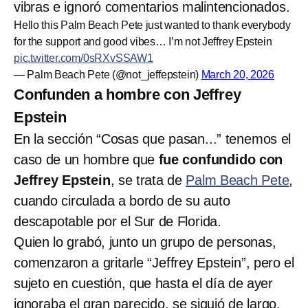
vibras e ignoró comentarios malintencionados.
Hello this Palm Beach Pete just wanted to thank everybody
for the support and good vibes… I’m not Jeffrey Epstein
pic.twitter.com/0sRXvSSAW1
— Palm Beach Pete (@not_jeffepstein)
March 20, 2026
Confunden a hombre con Jeffrey
Epstein
En la sección “Cosas que pasan...” tenemos el
caso de un hombre que
fue confundido con
Jeffrey Epstein
, se trata de
Palm Beach Pete
,
cuando circulada a bordo de su auto
descapotable por el Sur de Florida.
Quien lo grabó, junto un grupo de personas,
comenzaron a gritarle “Jeffrey Epstein”, pero el
sujeto en cuestión, que hasta el día de ayer
ignoraba el gran parecido, se siguió de largo.