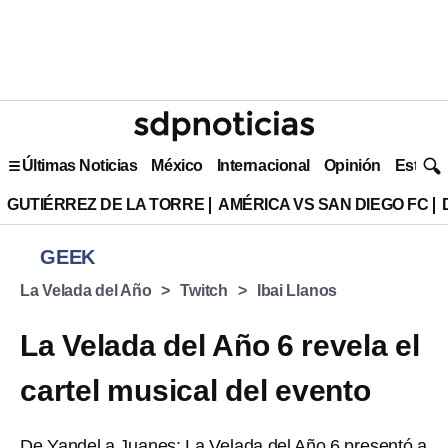
Últimas Noticias
México
Internacional
Opinión
Estilo 
GUTIÉRREZ DE LA TORRE
AMÉRICA VS SAN DIEGO FC
GEEK
La Velada del Año
Twitch
Ibai Llanos
La Velada del Año 6 revela el
cartel musical del evento
De Yandel a Juanes: La Velada del Año 6 presentó a