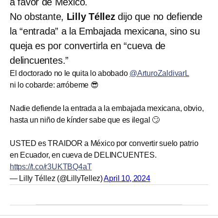
a favor de México.
No obstante,
Lilly Téllez
dijo que no defiende
la “entrada” a la Embajada mexicana, sino su
queja es por convertirla en “cueva de
delincuentes.”
El doctorado no le quita lo abobado
@ArturoZaldivarL
ni lo cobarde: arróbeme 😎
Nadie defiende la entrada a la embajada mexicana, obvio,
hasta un niño de kínder sabe que es ilegal 🙄
USTED es TRAIDOR a México por convertir suelo patrio
en Ecuador, en cueva de DELINCUENTES.
https://t.co/r3UKTBQ4aT
— Lilly Téllez (@LillyTellez)
April 10, 2024