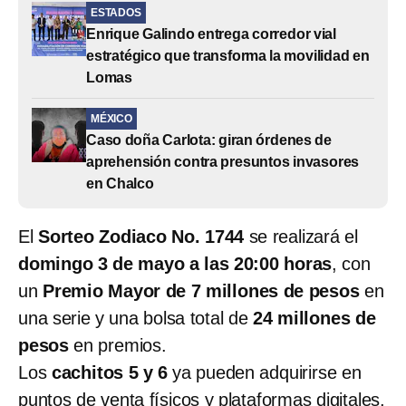
ESTADOS
Enrique Galindo entrega corredor vial
estratégico que transforma la movilidad en
Lomas
MÉXICO
Caso doña Carlota: giran órdenes de
aprehensión contra presuntos invasores
en Chalco
El
Sorteo Zodiaco No. 1744
se realizará el
domingo 3 de mayo a las 20:00 horas
, con
un
Premio Mayor de 7 millones de pesos
en
una serie y una bolsa total de
24 millones de
pesos
en premios.
Los
cachitos 5 y 6
ya pueden adquirirse en
puntos de venta físicos y plataformas digitales,