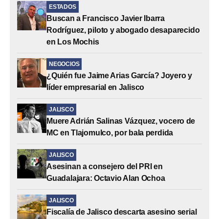
ESTADOS
Buscan a Francisco Javier Ibarra
Rodríguez, piloto y abogado desaparecido
en Los Mochis
NEGOCIOS
¿Quién fue Jaime Arias García? Joyero y
líder empresarial en Jalisco
JALISCO
Muere Adrián Salinas Vázquez, vocero de
MC en Tlajomulco, por bala perdida
JALISCO
Asesinan a consejero del PRI en
Guadalajara: Octavio Alan Ochoa
JALISCO
Fiscalía de Jalisco descarta asesino serial