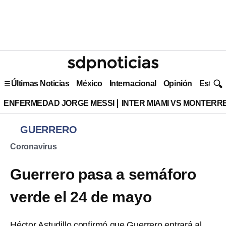
Últimas Noticias
México
Internacional
Opinión
Estilo 
ENFERMEDAD JORGE MESSI
INTER MIAMI VS MONTERR
GUERRERO
Coronavirus
Guerrero pasa a semáforo
verde el 24 de mayo
Héctor Astudillo confirmó que Guerrero entrará al