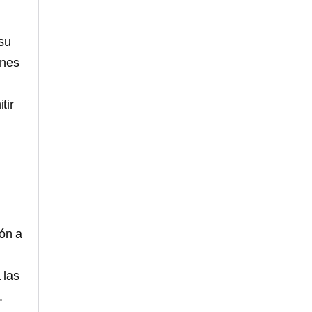
su
ones
tir
ión a
 las
.