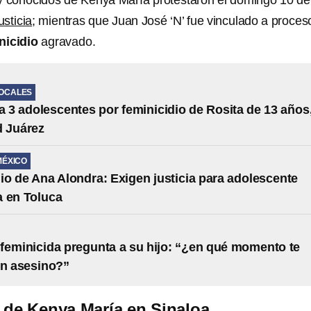
y conocidos de Kenya María protestaron el domingo 10 de
usticia
; mientras que Juan José ‘N’ fue vinculado a proces
nicidio
agravado.
LOCALES
a 3 adolescentes por feminicidio de Rosita de 13 años
d Juárez
MÉXICO
io de Ana Alondra: Exigen justicia para adolescente
 en Toluca
feminicida pregunta a su hijo: “¿en qué momento te
un asesino?”
o de Kenya María en Sinaloa