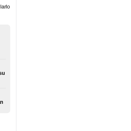
larlo
 su
án