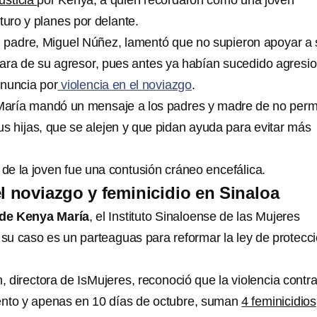
justicia
por Kenya, a quien recordaron como una joven
turo y planes por delante.
 padre, Miguel Núñez, lamentó que no supieron apoyar a 
ejara de su agresor, pues antes ya habían sucedido agresi
nuncia por
violencia en el noviazgo
.
aría mandó un mensaje a los padres y madre de no permi
us hijas, que se alejen y que pidan ayuda para evitar más
de la joven fue una contusión cráneo encefálica.
el noviazgo y feminicidio en Sinaloa
 de Kenya María
, el Instituto Sinaloense de las Mujeres
 su caso es un parteaguas para reformar la ley de protecc
directora de IsMujeres, reconoció que la violencia contra
nto y apenas en 10 días de octubre, suman
4 feminicidios