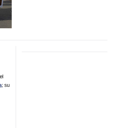
el
a
; su