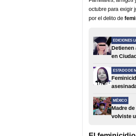
Familiares, amigos 
octubre para exigir
j
por el delito de
femi
EDICIONES 
Detienen 
en Ciuda
ESTADO DE 
Feminicid
asesinada
MÉXICO
Madre de 
volviste 
El feminicidi