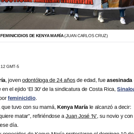
FEMINICIDIOS DE KENYA MARÍA
(JUAN CARLOS CRUZ)
1:12 GMT-5
ía
, joven
odontóloga de 24 años
de edad, fue
asesinada
en el ejido ‘El 30′ de la sindicatura de Costa Rica,
Sinalo
 por
feminicidio
.
da que tuvo con su mamá,
Kenya María
le alcanzó a decir:
quiere matar”, refiriéndose a
Juan José ‘N’,
su novio y con
ese día.