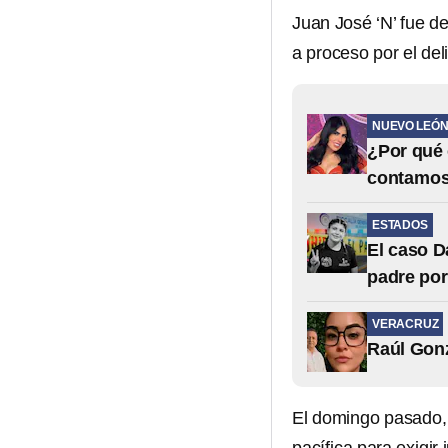
Juan José ‘N’ fue de
a proceso por el del
NUEVO LEÓ
¿Por qué 
contamo
ESTADOS
El caso D
padre po
VERACRUZ
Raúl Gonz
El domingo pasado,