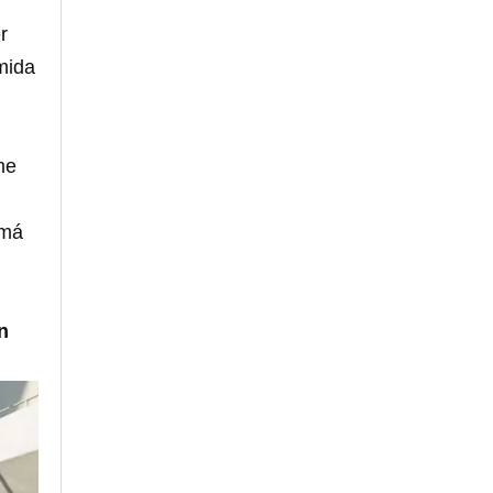
r
omida
me
amá
n