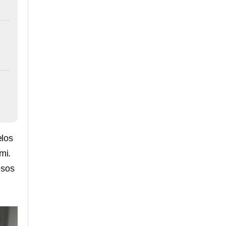
elos
mi.
esos