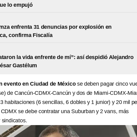
ue lo empujó
za enfrenta 31 denuncias por explosión en
a, confirma Fiscalía
ataron la vida enfrente de mí”: así despidió Alejandro
César Gastélum
n evento en Ciudad de México
se deben pagar cinco vu
lase) de Cancún-CDMX-Cancún y dos de Miami-CDMX-Mia
habitaciones (6 sencillas, 6 dobles y 1 junior) y 20 mil p
la CDMX se debe contratar una Suburban y 2 vans, más
 sindicatos.