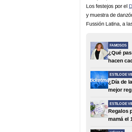
Los festejos por el
D
y muestra de danzón
Fussión Latina, a la
FAMOSOS
¿Qué pasó
hacen cad
ESTILO DE V
¿Día de l
mejor reg
ESTILO DE V
Regalos p
mamá el 