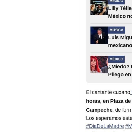
MÉXICO
Lilly Téll
México no
MÚSICA
Luis Migu
mexicanos
MÉXICO
¿Miedo? L
Pliego en
El cantante cubano
horas, en Plaza de
Campeche
, de form
Los esperamos est
#DiaDeLaMadre
#