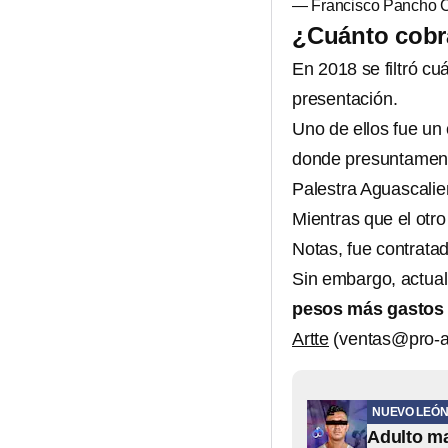
— Francisco Pancho
¿Cuánto cobr
En 2018 se filtró c
presentación.
Uno de ellos fue un 
donde presuntamen
Palestra Aguascalie
Mientras que el otro
Notas, fue contrata
Sin embargo, actua
pesos más gastos 
Artte
(ventas@pro-ar
NUEVO LEÓ
Adulto ma