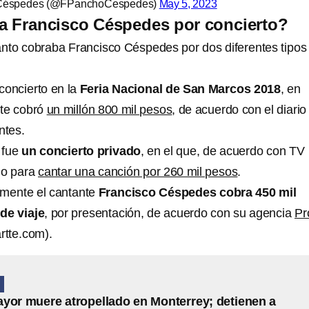
 Céspedes (@FPanchoCespedes)
May 5, 2023
a Francisco Céspedes por concierto?
uánto cobraba Francisco Céspedes por dos diferentes tipos
concierto en la
Feria Nacional de San Marcos 2018
, en
te cobró
un millón 800 mil pesos
, de acuerdo con el diario
ntes.
 fue
un concierto privado
, en el que, de acuerdo con TV
do para
cantar una canción por 260 mil pesos
.
lmente el cantante
Francisco Céspedes cobra 450 mil
de viaje
, por presentación, de acuerdo con su agencia
Pr
tte.com).
N
yor muere atropellado en Monterrey; detienen a