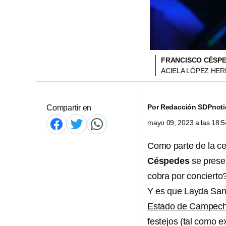
FRANCISCO CÉSPE
ACIELA LÓPEZ HE
Por
Redacción SDPnoti
Compartir en
mayo 09, 2023 a las 18:
Como parte de la ce
Céspedes
se prese
cobra por concierto?
Y es que Layda Sans
Estado de Campec
festejos (tal como ex