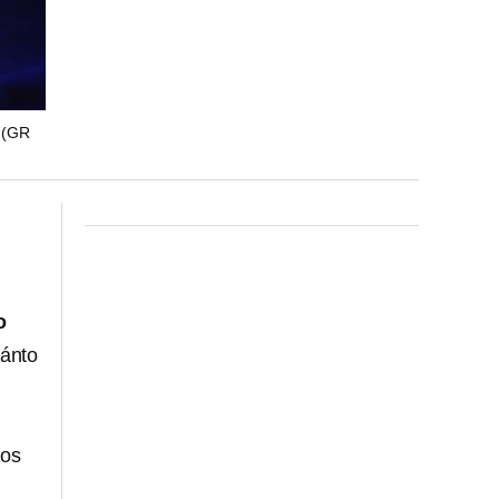
.
(GR
o
uánto
los