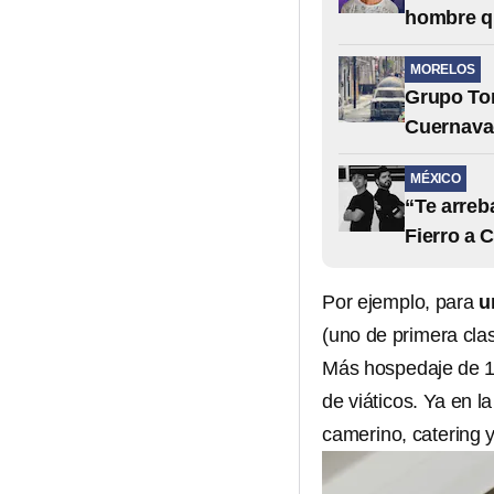
hombre q
MORELOS
Grupo Tom
Cuernavac
MÉXICO
“Te arreb
Fierro a 
Por ejemplo, para
u
(uno de primera c
Más hospedaje de 13 
de viáticos. Ya en 
camerino, catering y