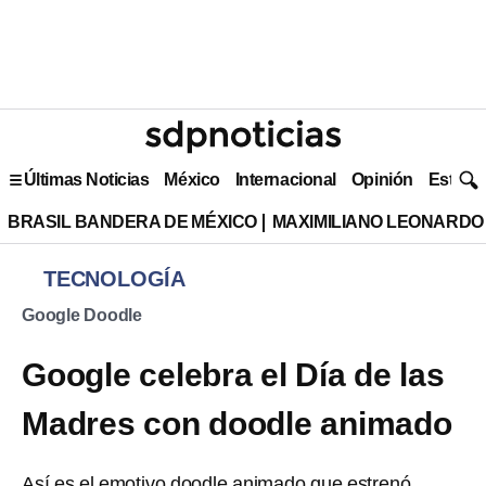
Últimas Noticias
México
Internacional
Opinión
Estilo 
BRASIL BANDERA DE MÉXICO
MAXIMILIANO LEONARDO
TECNOLOGÍA
Google Doodle
Google celebra el Día de las
Madres con doodle animado
Así es el emotivo doodle animado que estrenó