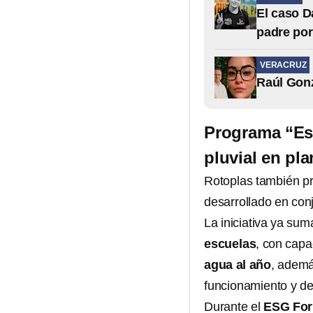
El caso D
padre po
VERACRUZ
Raúl Gonz
Programa “Esc
pluvial en pl
Rotoplas también p
desarrollado en con
La iniciativa ya su
escuelas
, con capa
agua al año
, ademá
funcionamiento y d
Durante el
ESG For