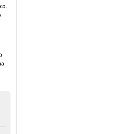
co,
s
a
na