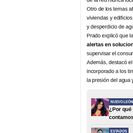
de la red hídrica loca
Otro de los temas a
viviendas y edificio
y desperdicio de ag
Prado explicó que 
alertas en solucio
supervisar el consu
Además, destacó el 
incorporado a los t
la presión del agua y
NUEVO LEÓ
¿Por qué 
contamo
ESTADOS