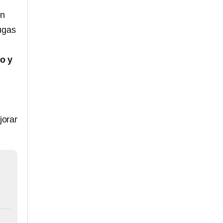
n
fugas
o y
jorar