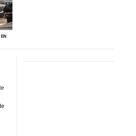
 EN
te
de