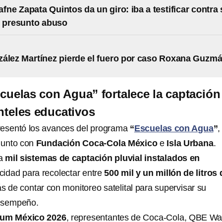
afne Zapata Quintos da un giro: iba a testificar contra
r presunto abuso
ález Martínez pierde el fuero por caso Roxana Guzm
uelas con Agua” fortalece la captación
anteles educativos
resentó los avances del programa
“
Escuelas con Agua
”
,
junto con
Fundación Coca-Cola México
e
Isla Urbana
.
ma
mil sistemas de captación pluvial instalados en
cidad para recolectar entre
500 mil y un millón de litros 
s de contar con monitoreo satelital para supervisar su
esempeño.
um México 2026
, representantes de Coca-Cola, QBE Wa