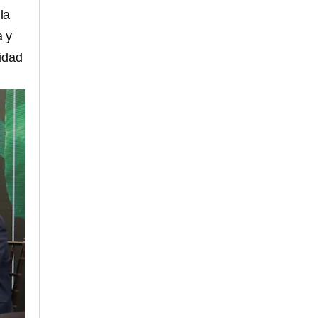
la
a y
lidad