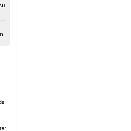
 su
án
de
ter