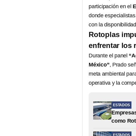
participación en el
E
donde especialistas
con la disponibilida
Rotoplas impu
enfrentar los
Durante el panel
“A
México”
, Prado se
meta ambiental para 
operativa y la compe
ESTADOS
Empresas 
como Rot
ESTADOS