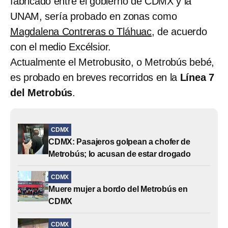
fabricado entre el gobierno de CDMX y la
UNAM, sería probado en zonas como
Magdalena Contreras o Tláhuac,
de acuerdo
con el medio Excélsior.
Actualmente el Metrobusito, o Metrobús bebé,
es probado en breves recorridos en la
Línea 7
del Metrobús
.
CDMX
CDMX: Pasajeros golpean a chofer de
Metrobús; lo acusan de estar drogado
CDMX
Muere mujer a bordo del Metrobús en
CDMX
CDMX