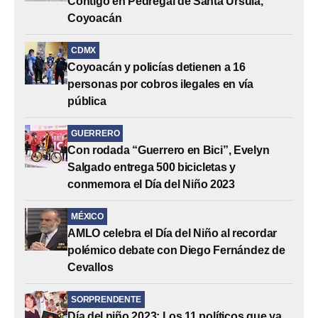
Contigo en Pedregal de Santa Úrsula,
Coyoacán
CDMX
Coyoacán y policías detienen a 16
personas por cobros ilegales en vía
pública
GUERRERO
Con rodada “Guerrero en Bici”, Evelyn
Salgado entrega 500 bicicletas y
conmemora el Día del Niño 2023
MÉXICO
AMLO celebra el Día del Niño al recordar
polémico debate con Diego Fernández de
Cevallos
SORPRENDENTE
Día del niño 2023: Los 11 políticos que ya