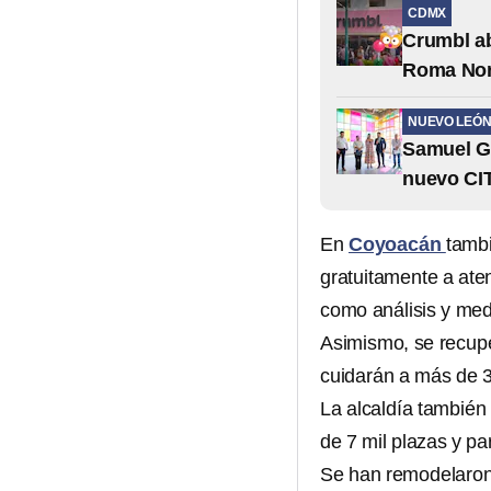
CDMX
Crumbl ab
Roma Nor
NUEVO LEÓ
Samuel Ga
nuevo CI
En
Coyoacán
tambi
gratuitamente a aten
como análisis y med
Asimismo, se recupe
cuidarán a más de 3
La alcaldía también 
de 7 mil plazas y p
Se han remodelaron 