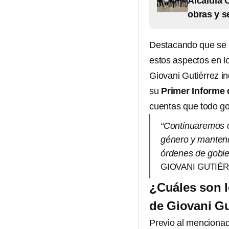
Alcaldía 
obras y s
Destacando que se l
estos aspectos en lo
Giovani Gutiérrez i
su
Primer Informe
cuentas que todo go
“Continuaremos c
género y mantend
órdenes de gobie
GIOVANI GUTIÉ
¿Cuáles son l
de Giovani Gu
Previo al mencionad