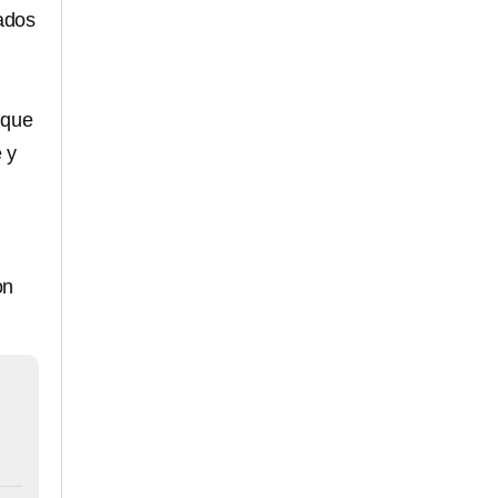
ados
s que
 y
on