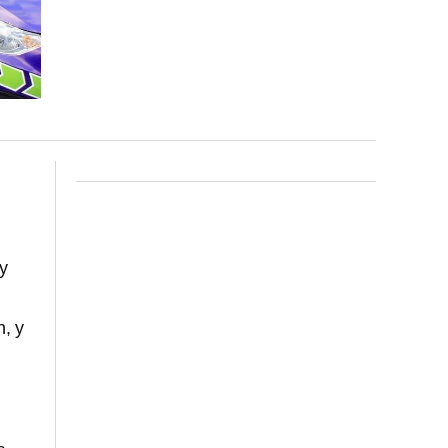
y
, y