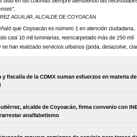
os días en las colonias siempre atendiendo las necesidade
nses”.
RREZ AGUILAR, ALCALDE DE COYOACÁN
señaló que Coyoacán es número 1 en atención ciudadana,
do casi 10 mil luminarias, reencarpetado más de 250 mil
 se han realizado servicios urbanos (poda, desazolve, cla
y fiscalía de la CDMX suman esfuerzos en materia de
d
utiérrez, alcalde de Coyoacán, firma convenio con IN
rarrestar analfabetismo