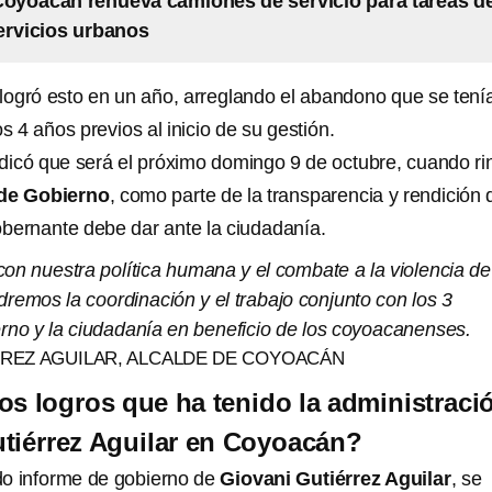
Coyoacán renueva camiones de servicio para tareas d
ervicios urbanos
ogró esto en un año, arreglando el abandono que se tení
s 4 años previos al inicio de su gestión.
ndicó que será el próximo domingo 9 de octubre, cuando ri
 de Gobierno
, como parte de la transparencia y rendición 
bernante debe dar ante la ciudadanía.
on nuestra política humana y el combate a la violencia de
remos la coordinación y el trabajo conjunto con los 3
rno y la ciudadanía en beneficio de los coyoacanenses.
RREZ AGUILAR, ALCALDE DE COYOACÁN
os logros que ha tenido la administraci
tiérrez Aguilar en Coyoacán?
o informe de gobierno de
Giovani Gutiérrez Aguilar
, se