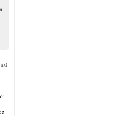
en
a
 así
dor
de