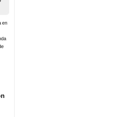
e
a en
nda
de
ón