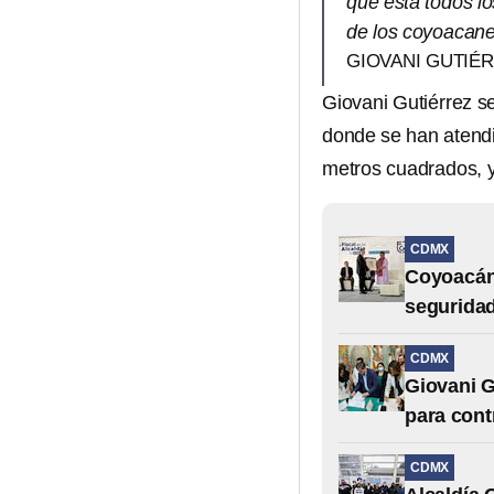
que está todos l
de los coyoacane
GIOVANI GUTIÉ
Giovani Gutiérrez 
donde se han atendi
metros cuadrados, y
CDMX
Coyoacán 
segurida
CDMX
Giovani G
para cont
CDMX