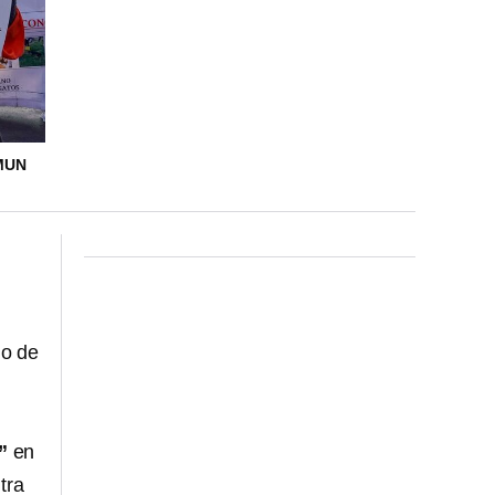
MUN
no de
”
en
tra