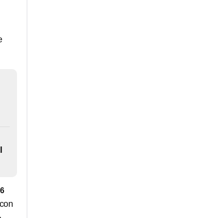
e
l
26
con