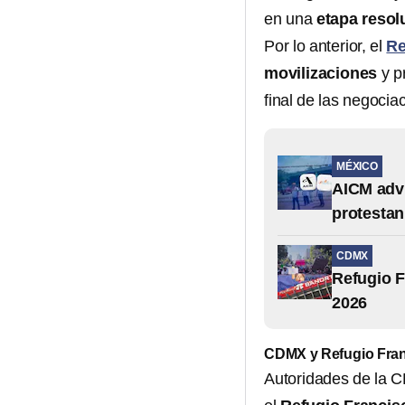
en una
etapa resol
Por lo anterior, el
Re
movilizaciones
y p
final de las negocia
MÉXICO
AICM advi
protestan
CDMX
Refugio F
2026
CDMX y Refugio Franc
Autoridades de la 