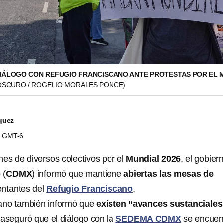
IÁLOGO CON REFUGIO FRANCISCANO ANTE PROTESTAS POR EL 
OSCURO / ROGELIO MORALES PONCE)
quez
36 GMT-6
nes de diversos colectivos por el
Mundial 2026
, el gobier
 (
CDMX
) informó que mantiene
abiertas las mesas de
entantes del
Refugio Franciscano
.
cano también informó que
existen “avances sustanciales
 aseguró que el diálogo con la
SEDEMA CDMX
se encuen