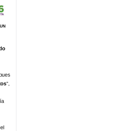
MUN
do
 pues
tos
”,
ía
el