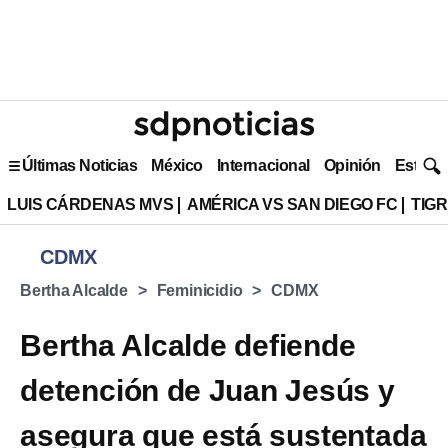
Últimas Noticias
México
Internacional
Opinión
Estilo 
LUIS CÁRDENAS MVS
AMÉRICA VS SAN DIEGO FC
TIG
CDMX
Bertha Alcalde
Feminicidio
CDMX
Bertha Alcalde defiende
detención de Juan Jesús y
asegura que está sustentada