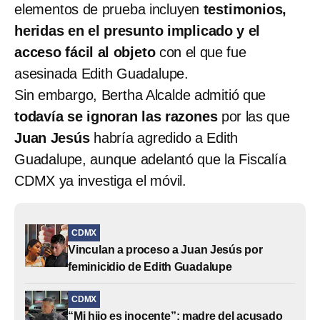
elementos de prueba incluyen
testimonios,
heridas en el presunto implicado y el
acceso fácil al objeto
con el que fue
asesinada Edith Guadalupe.
Sin embargo, Bertha Alcalde admitió que
todavía se ignoran las razones
por las que
Juan Jesús
habría agredido a Edith
Guadalupe, aunque adelantó que la Fiscalía
CDMX ya investiga el móvil.
CDMX
Vinculan a proceso a Juan Jesús por
feminicidio de Edith Guadalupe
CDMX
“Mi hijo es inocente”: madre del acusado