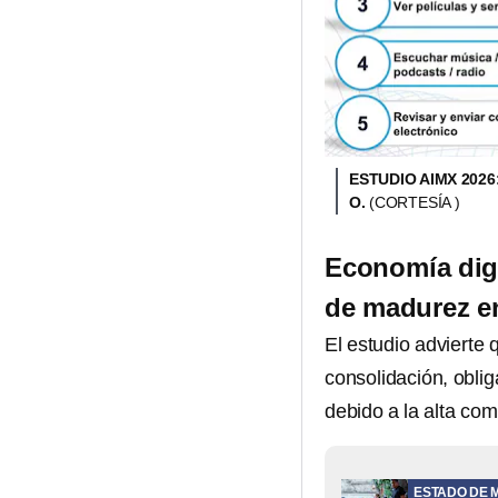
ESTUDIO AIMX 202
O.
(CORTESÍA )
Economía digi
de madurez e
El estudio advierte
consolidación, obli
debido a la alta co
ESTADO DE 