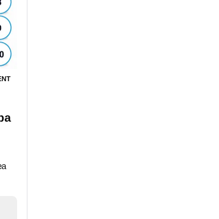
ENT
pa
ea