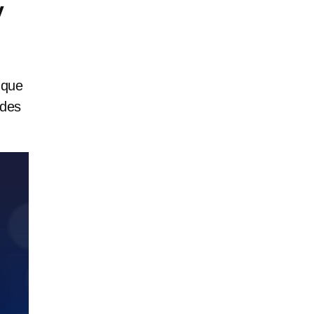
y
 que
edes