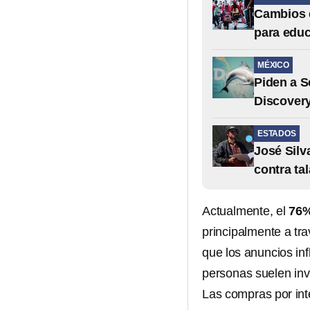
Cambios d
para educ
MÉXICO
Piden a S
Discovery
ESTADOS
José Silv
contra tal
Actualmente, el
76%
principalmente a tr
que los anuncios in
personas suelen inv
Las compras por int