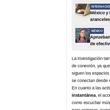
INTERNACIO
México y
aranceles
MÉXICO
Aprueban
de efecti
La investigación tam
de conexión, ya que
siguen los espacios 
se conectan desde n
En cuanto a las act
instantánea
, el ac
como escuchar músic