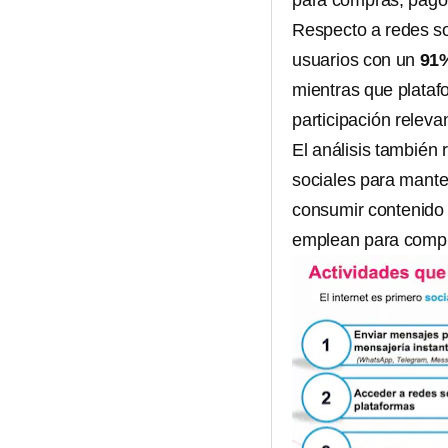
para compras, pago
Respecto a redes s
usuarios con un
91%
mientras que plata
participación releva
El análisis también 
sociales para mante
consumir contenido
emplean para compr