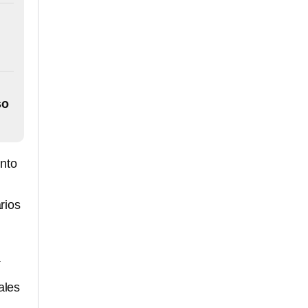
so
unto
rios
í
ales