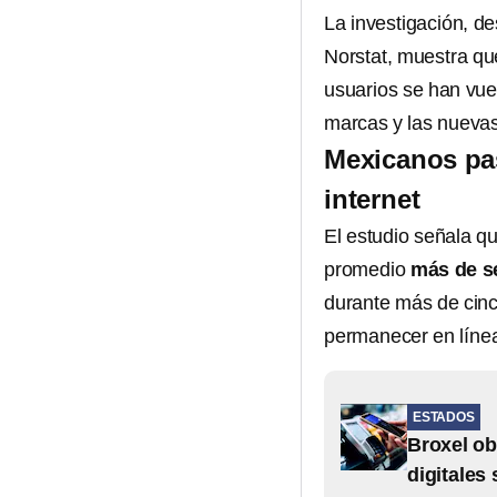
La investigación, d
Norstat, muestra qu
usuarios se han vuel
marcas y las nuevas
Mexicanos pas
internet
El estudio señala q
promedio
más de se
durante más de cin
permanecer en línea
ESTADOS
Broxel ob
digitales