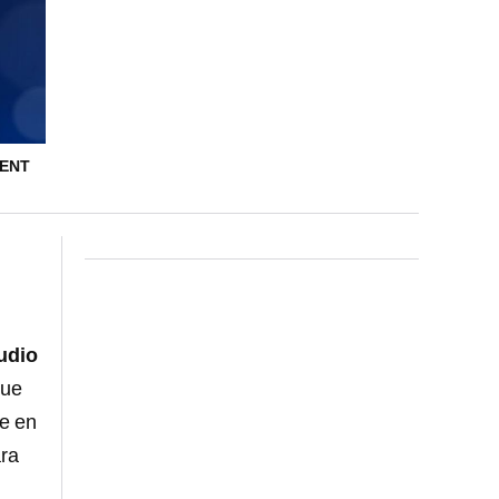
IENT
udio
que
se en
ara