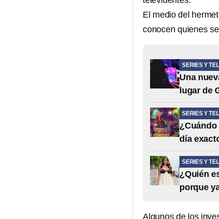
televidentes.
El medio del hermet
conocen quienes ser
SERIES Y TE
Una nueva
lugar de 
SERIES Y TE
¿Cuándo s
día exacto
SERIES Y TE
¿Quién es
porque y
Algunos de los inve