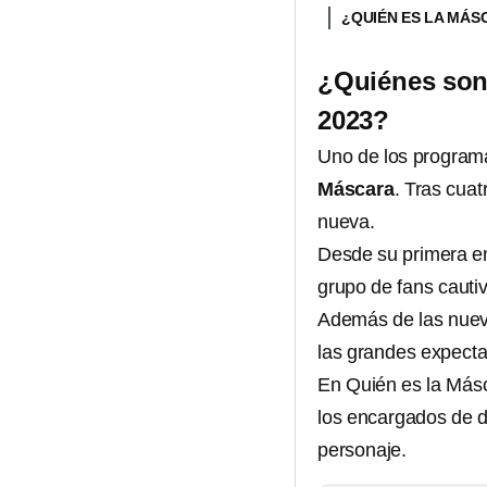
¿QUIÉN ES LA MÁ
¿Quiénes son 
2023?
Uno de los programa
Máscara
. Tras cua
nueva.
Desde su primera em
grupo de fans caut
Además de las nueva
las grandes expecta
En Quién es la Másc
los encargados de d
personaje.