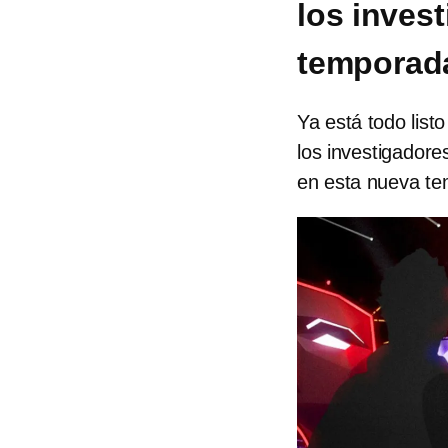
los inves
temporad
Ya está todo list
los investigador
en esta nueva t