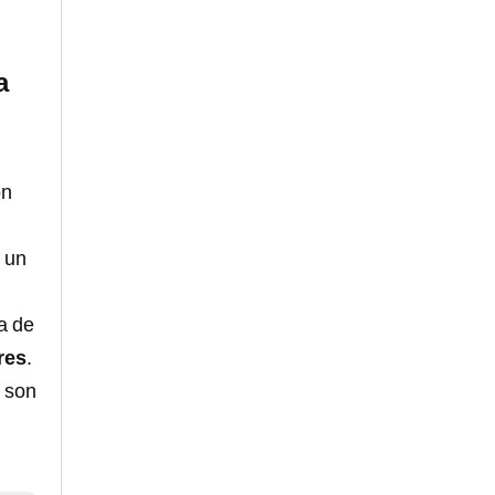
a
ón
 un
a de
res
.
e son