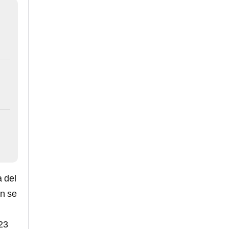
 del
én se
23