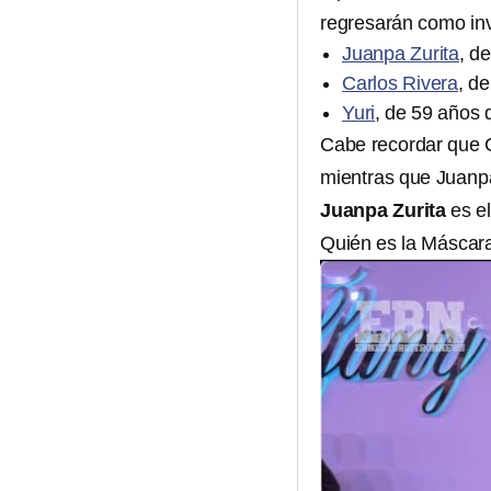
regresarán como in
Juanpa Zurita
, d
Carlos Rivera
, d
Yuri
, de 59 años
Cabe recordar que C
mientras que Juanpa
Juanpa Zurita
es el
Quién es la Máscar