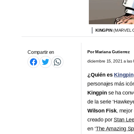
KINGPIN
(MARVEL 
Por
Mariana Gutierrez
Compartir en
diciembre 15, 2021 a la
¿Quién es
Kingpin
personajes más icón
Kingpin
se ha conve
de la serie ‘Hawkey
Wilson Fisk
, mejo
creado por
Stan Lee
en ‘
The Amazing Sp