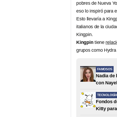
pobres de Nueva Yor
eso lo inspiró para 
Esto llevaría a Kin
italianos de la ciu
Kingpin.
Kingpin
tiene
relac
grupos como Hydra lo
FAMOSOS
Nadia de 
con Nayel
TECNOLOGÍ
Fondos de
Kitty par