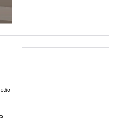
sodio
cs