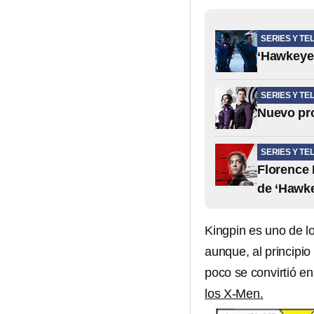
SERIES Y TE
‘Hawkeye’
SERIES Y TE
Nuevo pro
SERIES Y TE
Florence 
de ‘Hawk
Kingpin es uno de lo
aunque, al principi
poco se convirtió 
los X-Men.