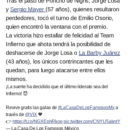
Tras el paso de Poncho de Nigris, Jorge Losa
y
Sergio Mayer
(57 años), quienes resultaron
perdedores, tocó el turno de Emilio Osorio,
quien encontró la ventana con el premio.
La victoria hizo estallar de felicidad al Team
Infierno que ahota tendrá la posibilidad de
deshacerse de Jorge Losa o
La Barby Juárez
(43 años), los únicos contrincantes que les
quedan, para luego atacarse entre ellos
mismos.
¡La suerte ha decidido que el último liderato sea del
Infierno! 😈
Revive gratis las galas de
#LaCasaDeLosFamososMx
a
través de
@VIX
🧡
👉
https://t.co/NGXEphRkoe
pic.twitter.com/CNYU5akntY
— La Casa De Los Famosos México