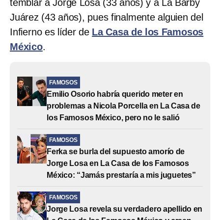
temblar a Jorge Losa (33 años) y a La Barby
Juárez (43 años), pues finalmente alguien del
Infierno es líder de
La Casa de los Famosos
México
.
FAMOSOS
Emilio Osorio habría querido meter en
problemas a Nicola Porcella en La Casa de
los Famosos México, pero no le salió
FAMOSOS
Ferka se burla del supuesto amorío de
Jorge Losa en La Casa de los Famosos
México: “Jamás prestaría a mis juguetes”
FAMOSOS
Jorge Losa revela su verdadero apellido en