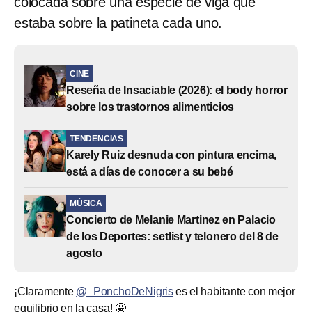
colocada sobre una especie de viga que
estaba sobre la patineta cada uno.
CINE
Reseña de Insaciable (2026): el body horror
sobre los trastornos alimenticios
TENDENCIAS
Karely Ruiz desnuda con pintura encima,
está a días de conocer a su bebé
MÚSICA
Concierto de Melanie Martinez en Palacio
de los Deportes: setlist y telonero del 8 de
agosto
¡Claramente
@_PonchoDeNigris
es el habitante con mejor
equilibrio en la casa! 🤩