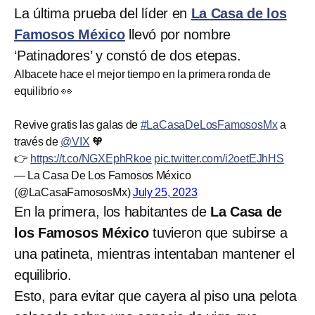
La última prueba del líder en
La Casa de los
Famosos México
llevó por nombre
‘Patinadores’ y constó de dos etepas.
Albacete hace el mejor tiempo en la primera ronda de
equilibrio 👀
Revive gratis las galas de
#LaCasaDeLosFamososMx
a
través de
@VIX
🧡
👉
https://t.co/NGXEphRkoe
pic.twitter.com/i2oetEJhHS
— La Casa De Los Famosos México
(@LaCasaFamososMx)
July 25, 2023
En la primera, los habitantes de
La Casa de
los Famosos México
tuvieron que subirse a
una patineta, mientras intentaban mantener el
equilibrio.
Esto, para evitar que cayera al piso una pelota