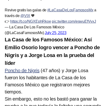
Revive gratis las galas de
#LaCasaDeLosFamososMx
a
través de
@VIX
🧡
👉
https://t.co/NGXEphRkoe
pic.twitter.com/eswuEfVvxJ
— La Casa De Los Famosos México
(@LaCasaFamososMx)
July 25, 2023
La Casa de los Famosos México: Así
Emilio Osorio logro vencer a Poncho de
Nigris y a Jorge Losa en la prueba del
líder
Poncho de Nigris
(47 años) y Jorge Losa
fueron los habitantes de La Casa de los
Famosos México que registraron mejores
tiempos.
Sin embargo, esto no les bastó para ganar la
prueba a la que todavía le faltaba una segunda