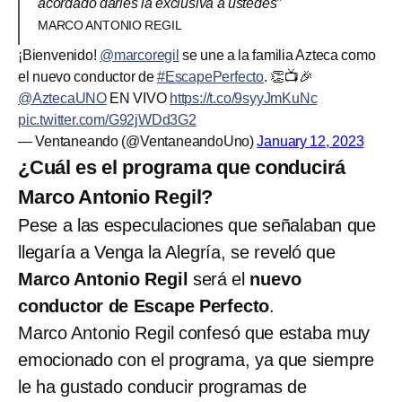
acordado darles la exclusiva a ustedes”
MARCO ANTONIO REGIL
¡Bienvenido!
@marcoregil
se une a la familia Azteca como
el nuevo conductor de
#EscapePerfecto
. 👏📺🎉
@AztecaUNO
EN VIVO
https://t.co/9syyJmKuNc
pic.twitter.com/G92jWDd3G2
— Ventaneando (@VentaneandoUno)
January 12, 2023
¿Cuál es el programa que conducirá
Marco Antonio Regil?
Pese a las especulaciones que señalaban que
llegaría a Venga la Alegría, se reveló que
Marco Antonio Regil
será el
nuevo
conductor de Escape Perfecto
.
Marco Antonio Regil confesó que estaba muy
emocionado con el programa, ya que siempre
le ha gustado conducir programas de