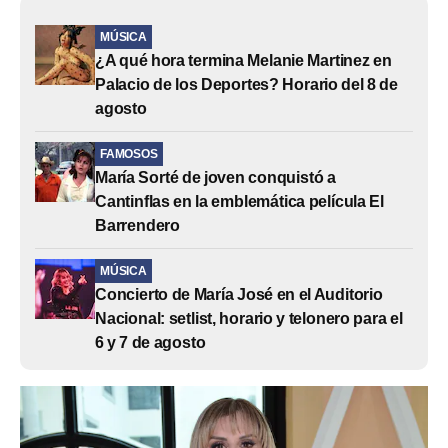
MÚSICA
¿A qué hora termina Melanie Martinez en
Palacio de los Deportes? Horario del 8 de
agosto
FAMOSOS
María Sorté de joven conquistó a
Cantinflas en la emblemática película El
Barrendero
MÚSICA
Concierto de María José en el Auditorio
Nacional: setlist, horario y telonero para el
6 y 7 de agosto