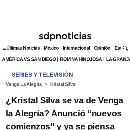
Últimas Noticias
México
Internacional
Opinión
Estilo 
AMÉRICA VS SAN DIEGO
ROMINA HINOJOSA
LA GRANJA
SERIES Y TELEVISIÓN
Venga La Alegría
Kristal Silva
¿Kristal Silva se va de Venga
la Alegría? Anunció “nuevos
comienzos” y ya se piensa