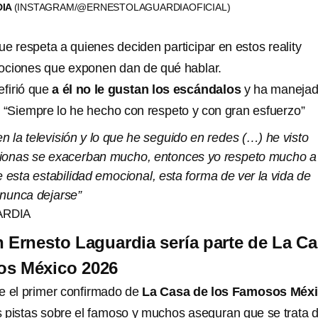
DIA
(INSTAGRAM/@ERNESTOLAGUARDIAOFICIAL)
e respeta a quienes deciden participar en estos reality
ociones que exponen dan de qué hablar.
efirió que
a él no le gustan los escándalos
y ha manejad
: “Siempre lo he hecho con respeto y con gran esfuerzo”
en la televisión y lo que he seguido en redes (…) he visto
cionas se exacerban mucho, entonces yo respeto mucho a
e esta estabilidad emocional, esta forma de ver la vida de
 nunca dejarse”
ARDIA
n Ernesto Laguardia sería parte de La C
os México 2026
e el primer confirmado de
La Casa de los Famosos Méx
s pistas sobre el famoso y muchos aseguran que se trata 