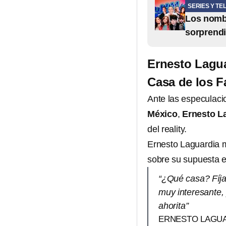
SERIES Y TE
Los nombr
sorprend
Ernesto Lagua
Casa de los 
Ante las especulaci
México
,
Ernesto L
del reality.
Ernesto Laguardia 
sobre su supuesta 
“¿Qué casa? Fíja
muy interesante,
ahorita”
ERNESTO LAGU