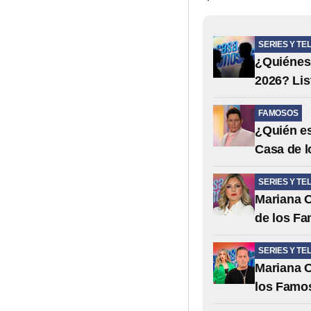
SERIES Y TE
¿Quiénes 
2026? Lis
FAMOSOS
¿Quién es
Casa de 
SERIES Y TE
Mariana O
de los F
SERIES Y TE
Mariana O
los Famo