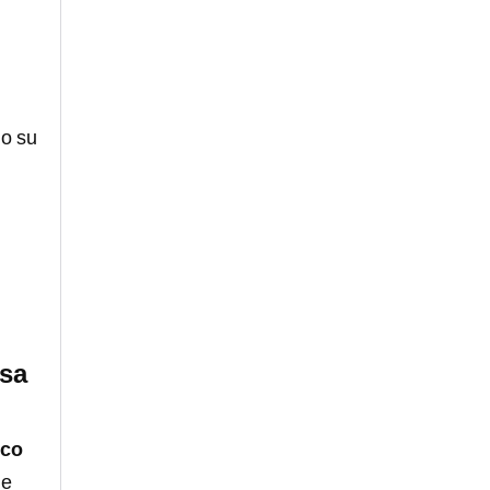
o su
asa
ico
de