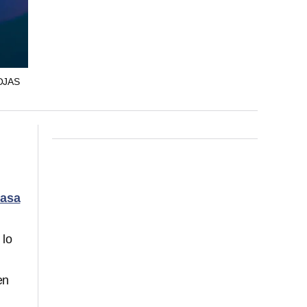
OJAS
asa
 lo
en