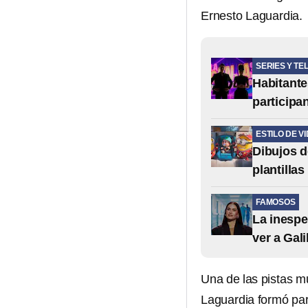
Ernesto Laguardia.
SERIES Y TE
Habitante
participa
ESTILO DE V
Dibujos d
plantilla
FAMOSOS
La inespe
ver a Gali
Una de las pistas m
Laguardia formó par