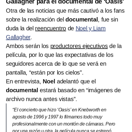
Gallagher para el documental de ‘Oasis’
Otra de las noticias que más cautivó a los fans
sobre la realización del
documental
, fue sin
duda la del
reencuentro
de
Noel y Liam
Gallagher
.
Ambos serán los
productores ejecutivos
de la
película, por lo que las expectativas de los
seguidores acerca de lo que se verá en
pantalla, “están por los cielos”.
En entrevista,
Noel
adelantó que el
documental
estará basado en “imágenes de
archivo nunca antes vistas”.
“El concierto que hizo ‘Oasis’ en Knebworth en
agosto de 1996 y 1997 lo filmamos todo muy
profesionalmente con un montón de cámaras. Pero
por una razón u otra, la película nunca se estrenó.