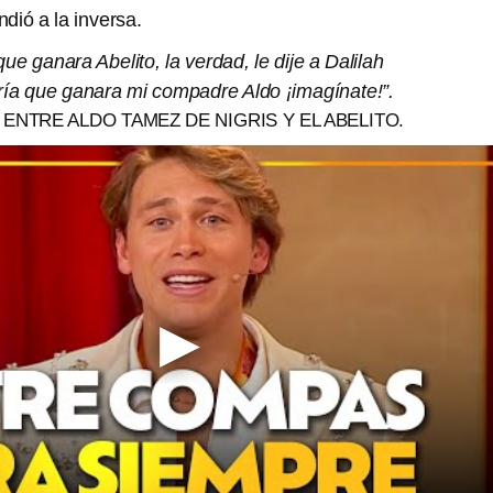
dió a la inversa.
ue ganara Abelito, la verdad, le dije a Dalilah
ería que ganara mi compadre Aldo ¡imagínate!”.
NTRE ALDO TAMEZ DE NIGRIS Y EL ABELITO.