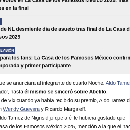
 votos en La Casa de los Famosos México 2025: más
s en la final
N
de NL desmiente día de asueto tras final de La Casa 
sos 2025
LEVISIÓN
para los fans: La Casa de los Famosos México confir
mporada y primer participante
ue se anunciara al integrante de cuarto Noche,
Aldo Tame
ador, hasta
él mismo se sinceró sobre Abelito
.
a de Vix cuando ya había recibido su premio, Aldo Tamez 
on
Wendy Guevara
y Ricardo Margaleff.
ldo Tamez de Nigris dijo que a él le hubiera gustado que
sa de los Famosos México 2025, mención a la que el na