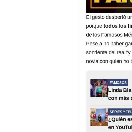
El gesto despertó un
porque
todos los f
de los Famosos Méx
Pese a no haber ga
sonriente del realit
novia con quien no 
FAMOSOS
Linda Blai
con más 
SERIES Y TE
¿Quién e
en YouTu