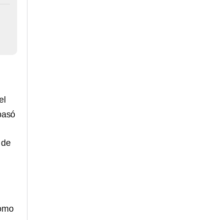
el
 pasó
 de
como