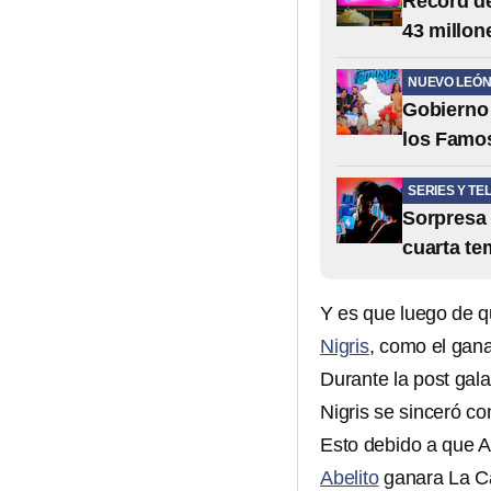
Récord de
43 millone
NUEVO LEÓ
Gobierno 
los Famo
SERIES Y TE
Sorpresa 
cuarta te
Y es que luego de q
Nigris
, como el gan
Durante la post gal
Nigris se sinceró c
Esto debido a que A
Abelito
ganara La Ca