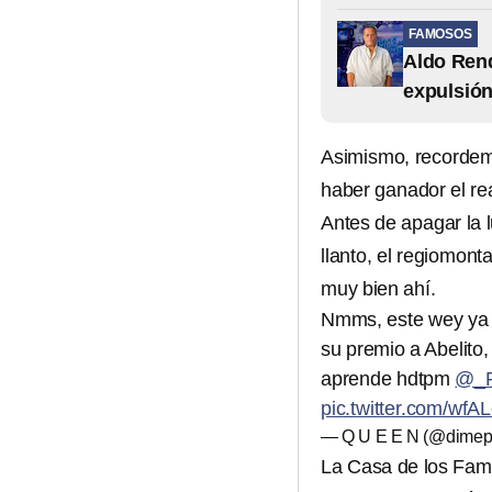
FAMOSOS
Aldo Rend
expulsió
Asimismo, recordemo
haber ganador el re
Antes de apagar la 
llanto, el regiomont
muy bien ahí.
Nmms, este wey ya n
su premio a Abelito,
aprende hdtpm
@_P
pic.twitter.com/wfA
— Q U E E N (@dimep
La Casa de los Fam