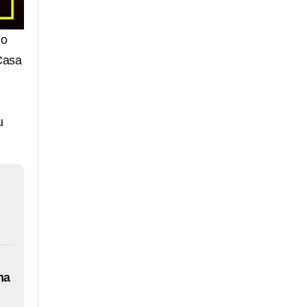
do
Casa
u
ma