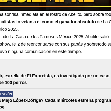
a sonrisa inmediata en el rostro de Abelito, pero sobre to
inalistas lo veían a él como el ganador absoluto
de La 
ico 2025.
nado La Casa de los Famosos México 2025, Abelito salió
y show, feliz de reencontrarse con sus papás y sobretodo s
tuvo ninguna comunicación en este tiempo.
r, estrella de El Exorcista, es investigada por un caso
de 100 perros
LEVISIÓN
s Majo López-Dóriga? Cada miércoles estrena progra
be