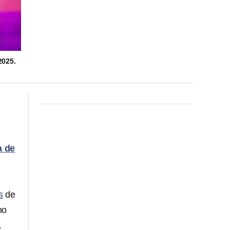
025.
a de
s
de
mo
.