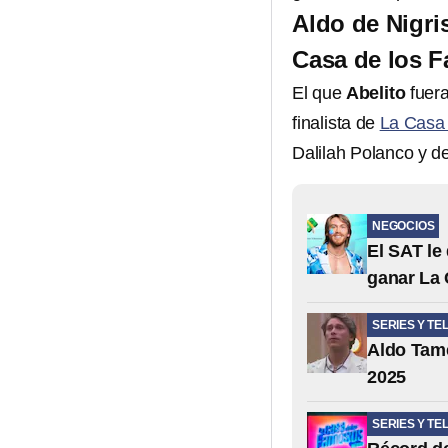
Aldo de Nigri
Casa de los 
El que
Abelito
fuer
finalista de
La Casa
Dalilah Polanco y d
NEGOCIOS
El SAT le
ganar La
SERIES Y TE
Aldo Tame
2025
SERIES Y TE