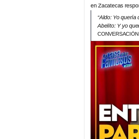
en Zacatecas respon
“Aldo: Yo quería q
Abelito: Y yo qu
CONVERSACIÓN E