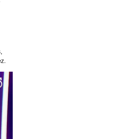
y
,
ez.