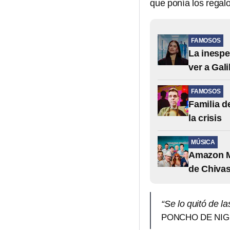
que ponía los regalo
FAMOSOS
La inespe
ver a Gali
FAMOSOS
Familia d
la crisis
MÚSICA
Amazon Mu
de Chiva
“Se lo quitó de l
PONCHO DE NIG