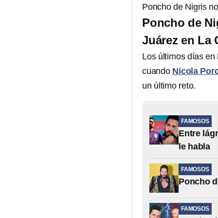
Poncho de Nigris no
Poncho de Nigr
Juárez en La
Los últimos días en
cuando
Nicola Porc
un último reto.
FAMOSOS
Entre lág
le habla
FAMOSOS
Poncho de
FAMOSOS