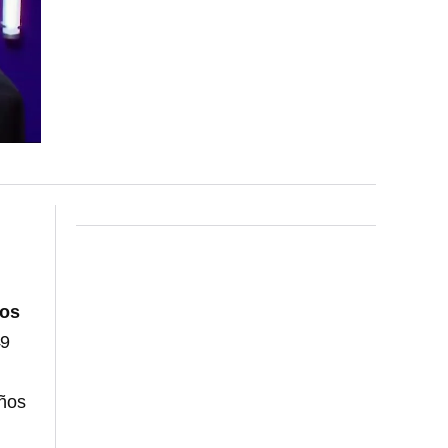
sos
49
ños