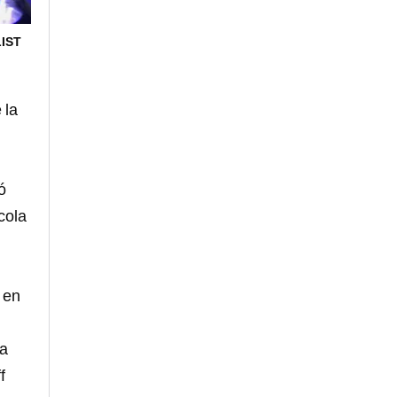
IST
 la
ó
cola
 en
la
f