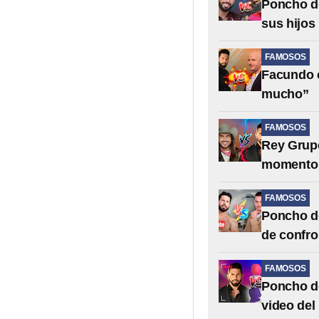
Poncho d
sus hijos
FAMOSOS
Facundo c
mucho”
FAMOSOS
Rey Grupe
momento 
FAMOSOS
Poncho de
de confro
FAMOSOS
Poncho de
video del 