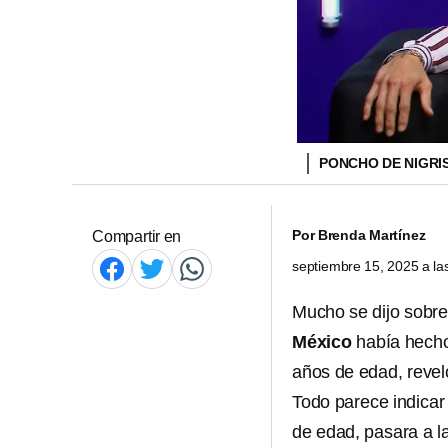
PONCHO DE NIGRI
Por
Brenda Martínez
Compartir en
septiembre 15, 2025 a l
Mucho se dijo sobr
México
había hecho
años de edad, reveló
Todo parece indica
de edad, pasara a l