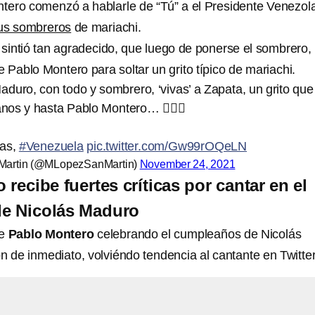
tero comenzó a hablarle de “Tú” a el Presidente Venezol
sus sombreros
de mariachi.
sintió tan agradecido, que luego de ponerse el sombrero,
 Pablo Montero para soltar un grito típico de mariachi.
duro, con todo y sombrero, ‘vivas’ a Zapata, un grito que
os y hasta Pablo Montero… 🤦🏽‍♂️
cas,
#Venezuela
pic.twitter.com/Gw99rOQeLN
Martin (@MLopezSanMartin)
November 24, 2021
recibe fuertes críticas por cantar en el
e Nicolás Maduro
de
Pablo Montero
celebrando el cumpleaños de Nicolás
n de inmediato, volviéndo tendencia al cantante en Twitter