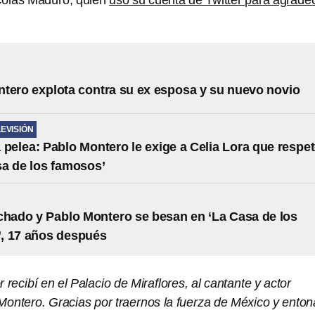
icolás Maduro, quien
uso su cuenta de Twitter para agrade
tero explota contra su ex esposa y su nuevo novio
LEVISIÓN
 pelea: Pablo Montero le exige a Celia Lora que respe
sa de los famosos’
chado y Pablo Montero se besan en ‘La Casa de los
, 17 años después
ecibí en el Palacio de Miraflores, al cantante y actor
ontero. Gracias por traernos la fuerza de México y enton