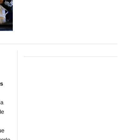
ás
ía
de
ue