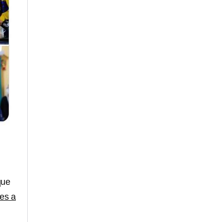
que
es a