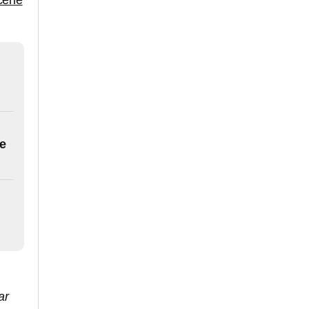
cerle
te
ar