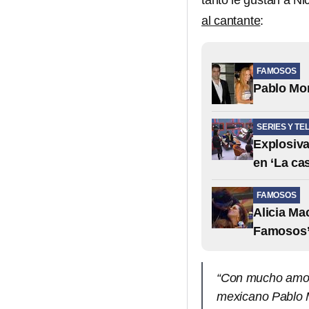
tanto le gustan a N
al cantante
:
FAMOSOS
Pablo Mon
SERIES Y TE
Explosiva
en ‘La ca
FAMOSOS
Alicia Ma
Famosos’
“Con mucho amor r
mexicano Pablo M