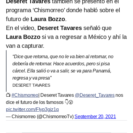
Deseret Tavares
también se presento en el
programa ‘Chismorreo’ donde habló sobre el
futuro de
Laura Bozzo
.
En el video,
Deseret Tavares
señaló que
Laura Bozzo
si va a regresar a México y ahí la
van a capturar.
“Dice que retorna, que no le va bien al retornar, no
debería de retornar. Hace acuerdos, pero si pisa
cárcel. Ella salió o va a salir, se va para Panamá,
regresa y va presa”
DESERET TAVARES
📺
#Chismorreo
| Deseret Tavares
@Deseret_Tavares
nos
dice el futuro de los famosos 👇😮
pic.twitter.com/Flyp3gjz1q
— Chismorreo (@ChismorreoTv)
September 20, 2021