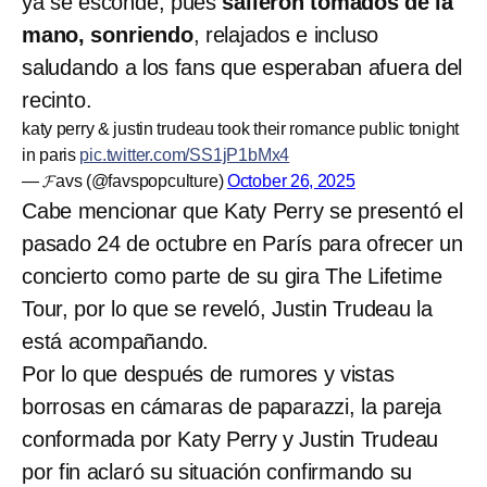
ya se esconde, pues
salieron tomados de la
mano, sonriendo
, relajados e incluso
saludando a los fans que esperaban afuera del
recinto.
katy perry & justin trudeau took their romance public tonight
in paris
pic.twitter.com/SS1jP1bMx4
— 𝓕avs (@favspopculture)
October 26, 2025
Cabe mencionar que Katy Perry se presentó el
pasado 24 de octubre en París para ofrecer un
concierto como parte de su gira The Lifetime
Tour, por lo que se reveló, Justin Trudeau la
está acompañando.
Por lo que después de rumores y vistas
borrosas en cámaras de paparazzi, la pareja
conformada por Katy Perry y Justin Trudeau
por fin aclaró su situación confirmando su