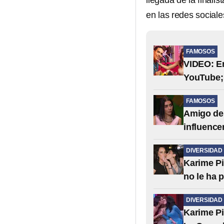
llegada de la finalis
en las redes social
FAMOSOS
VIDEO: En
YouTube; 
FAMOSOS
Amigo de 
influence
DIVERSIDAD
Karime Pi
no le ha 
DIVERSIDAD
Karime Pi