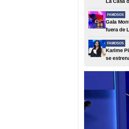
La Casa 
FAMOSOS
Gala Mont
fuera de 
FAMOSOS
Karime Pi
se estren