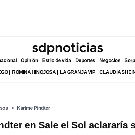
nacional
Opinión
Estilo de vida
Deportes
Negocios
Sorp
EGO
ROMINA HINOJOSA
LA GRANJA VIP
CLAUDIA SHE
osos
Karime Pindter
dter en Sale el Sol aclararía s