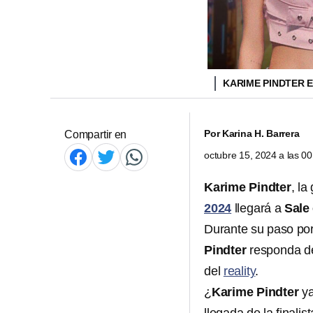
KARIME PINDTER 
Por
Karina H. Barrera
Compartir en
octubre 15, 2024 a las 0
Karime Pindter
, l
2024
llegará a
Sale 
Durante su paso por
Pindter
responda de
del
reality
.
¿
Karime Pindter
ya