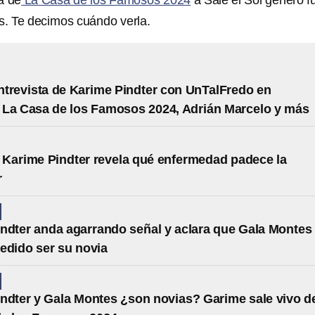
ta de
La Casa de los Famosos 2024
a Sale el Sol generó f
es. Te decimos cuándo verla.
trevista de Karime Pindter con UnTalFredo en
La Casa de los Famosos 2024, Adrián Marcelo y más
Karime Pindter revela qué enfermedad padece la
r
ndter anda agarrando señal y aclara que Gala Montes
pedido ser su novia
ndter y Gala Montes ¿son novias? Garime sale vivo d