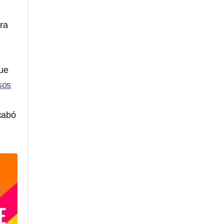
ra
que
sos
cabó