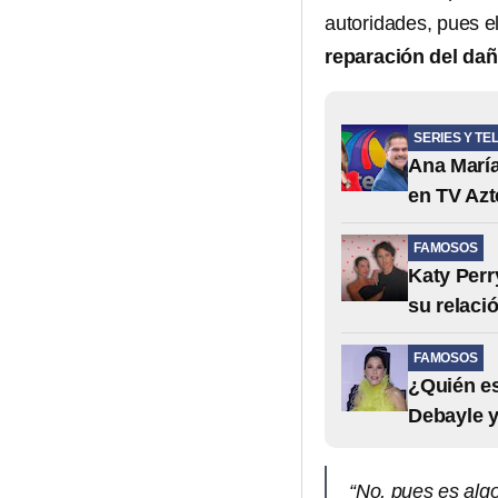
autoridades, pues e
reparación del da
SERIES Y TE
Ana María
en TV Azt
FAMOSOS
Katy Perr
su relaci
FAMOSOS
¿Quién es
Debayle y
“No, pues es alg