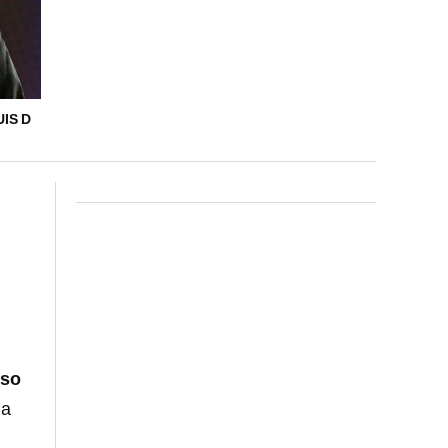
IS D
uso
na