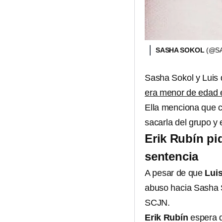
SASHA SOKOL
(@S
Sasha Sokol y Luis
era menor de edad e
Ella menciona que c
sacarla del grupo y e
Erik Rubín pi
sentencia
A pesar de que
Lui
abuso hacia Sasha S
SCJN.
Erik Rubín
espera q