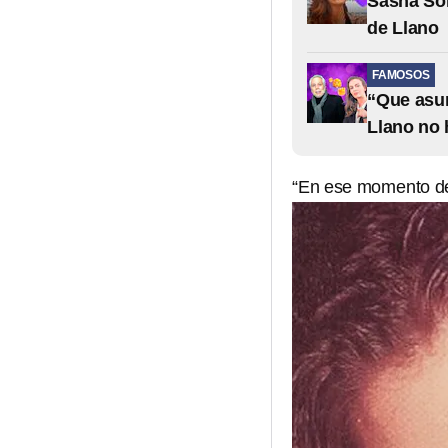
Sasha Sok
de Llano
FAMOSOS
“Que asum
Llano no
“En ese momento de n