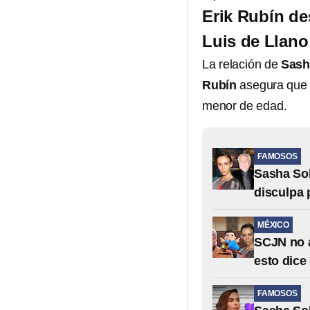
Erik Rubín de
Luis de Llano
La relación de
Sash
Rubín
asegura qu
menor de edad.
FAMOSOS
Sasha Sok
disculpa 
MÉXICO
SCJN no a
esto dice
FAMOSOS