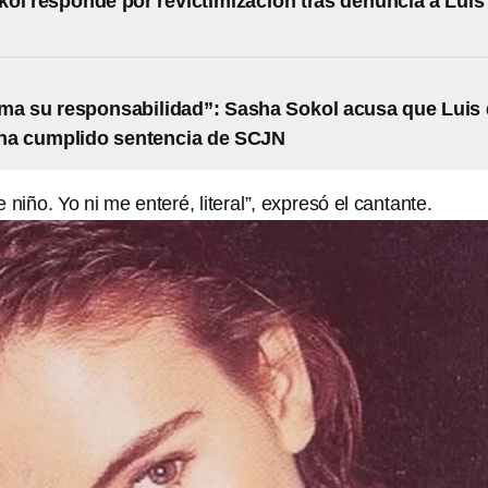
ol responde por revictimización tras denuncia a Luis
a su responsabilidad”: Sasha Sokol acusa que Luis
 ha cumplido sentencia de SCJN
iño. Yo ni me enteré, literal”, expresó el cantante.