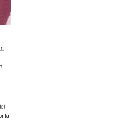
ún
n
del
r la