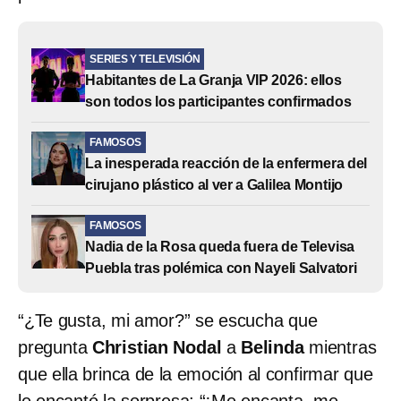
SERIES Y TELEVISIÓN
Habitantes de La Granja VIP 2026: ellos
son todos los participantes confirmados
FAMOSOS
La inesperada reacción de la enfermera del
cirujano plástico al ver a Galilea Montijo
FAMOSOS
Nadia de la Rosa queda fuera de Televisa
Puebla tras polémica con Nayeli Salvatori
“¿Te gusta, mi amor?” se escucha que
pregunta
Christian Nodal
a
Belinda
mientras
que ella brinca de la emoción al confirmar que
le encantó la sorpresa: “¡Me encanta, me