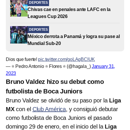
DEPORTES
Chivas cae en penales ante LAFC en la
Leagues Cup 2026
DEPORTES
México derrota a Panamá y logra su pase al
Mundial Sub-20
Dios que fuerte!
pic.twitter.com/goLAgBClUK
— ⭐️ Pedro Antonio ⭐️ Flores ⭐️ (@hagala_)
January 31,
2023
Bruno Valdez hizo su debut como
futbolista de Boca Juniors
Bruno Valdez se olvidó de su paso por la
Liga
MX
con el
Club América
, y consiguió debutar
como futbolista de Boca Juniors el pasado
domingo 29 de enero, en el inicio del la
Liga