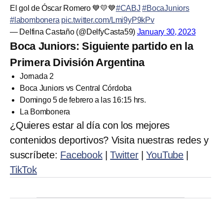
El gol de Óscar Romero 💙💛💙
#CABJ
#BocaJuniors
#labombonera
pic.twitter.com/Lmi9yP9kPv
— Delfina Castaño (@DelfyCasta59)
January 30, 2023
Boca Juniors: Siguiente partido en la
Primera División Argentina
Jornada 2
Boca Juniors vs Central Córdoba
Domingo 5 de febrero a las 16:15 hrs.
La Bombonera
¿Quieres estar al día con los mejores
contenidos deportivos? Visita nuestras redes y
suscríbete:
Facebook
|
Twitter
|
YouTube
|
TikTok