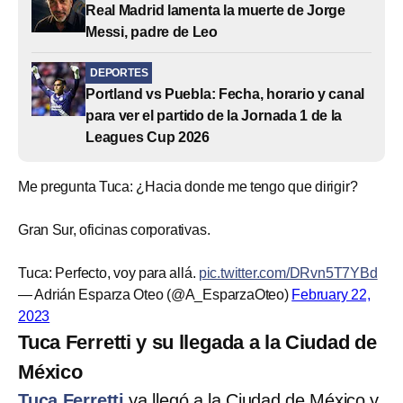
Real Madrid lamenta la muerte de Jorge
Messi, padre de Leo
DEPORTES
Portland vs Puebla: Fecha, horario y canal
para ver el partido de la Jornada 1 de la
Leagues Cup 2026
Me pregunta Tuca: ¿Hacia donde me tengo que dirigir?
Gran Sur, oficinas corporativas.
Tuca: Perfecto, voy para allá.
pic.twitter.com/DRvn5T7YBd
— Adrián Esparza Oteo (@A_EsparzaOteo)
February 22,
2023
Tuca Ferretti y su llegada a la Ciudad de
México
Tuca Ferretti
ya llegó a la Ciudad de México y