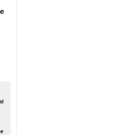
de
al
de