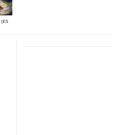
?
(ES