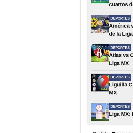
cuartos d
DEPORTES
América v
de la Lig
DEPORTES
Atlas vs C
Liga MX
DEPORTES
Liguilla C
MX
DEPORTES
Liga MX: 