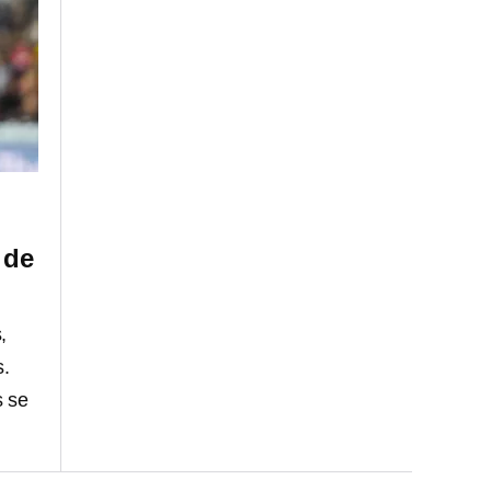
 de
,
s.
s se