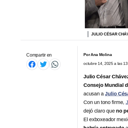
JULIO CÉSAR CHÁV
Por
Ana Molina
Compartir en
octubre 14, 2025 a las 1
Julio César Cháve
Consejo Mundial 
acusan a
Julio Cés
Con un tono firme,
dejó claro que
no pe
El exboxeador mexica