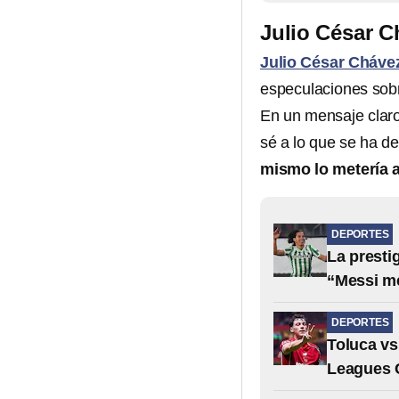
Julio César C
Julio César Cháve
especulaciones sobr
En un mensaje claro
sé a lo que se ha de
mismo lo metería a
DEPORTES
La presti
“Messi m
DEPORTES
Toluca vs
Leagues 