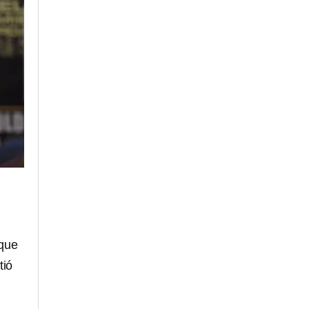
 que
tió