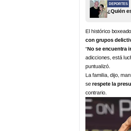
DEPORTES
¿Quién es
El histórico boxea
con grupos delicti
“
No se encuentra i
adicciones, está lu
puntualizó.
La familia, dijo, ma
se
respete la pres
contrario.