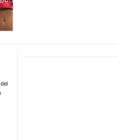
 del
e