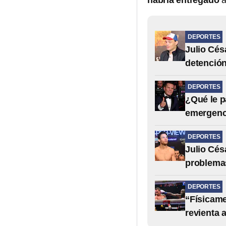
habría entregado
a
DEPORTES
Julio Cés
detención
DEPORTES
¿Qué le p
emergenc
DEPORTES
Julio Césa
problema
DEPORTES
“Físicame
revienta 