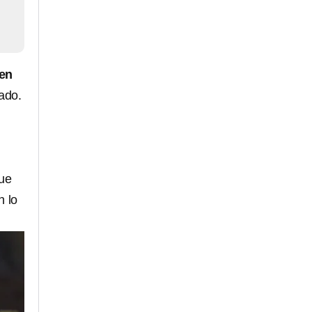
ven
ado.
que
n lo