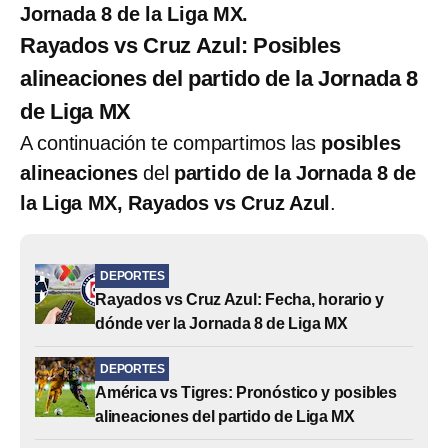
Jornada 8 de la Liga MX.
Rayados vs Cruz Azul: Posibles
alineaciones del partido de la Jornada 8
de Liga MX
A continuación te compartimos las
posibles
alineaciones
del
partido de la Jornada 8 de
la Liga MX, Rayados vs Cruz Azul
.
DEPORTES
Rayados vs Cruz Azul: Fecha, horario y
dónde ver la Jornada 8 de Liga MX
DEPORTES
América vs Tigres: Pronóstico y posibles
alineaciones del partido de Liga MX