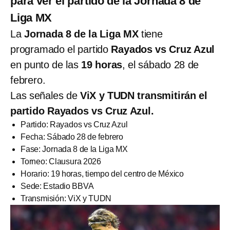
para ver el partido de la Jornada 8 de
Liga MX
La
Jornada 8 de la Liga MX
tiene
programado el partido
Rayados vs Cruz Azul
en punto de las
19 horas
, el sábado 28 de
febrero.
Las señales de
ViX y TUDN transmitirán el
partido Rayados vs Cruz Azul.
Partido: Rayados vs Cruz Azul
Fecha: Sábado 28 de febrero
Fase: Jornada 8 de la Liga MX
Torneo: Clausura 2026
Horario: 19 horas, tiempo del centro de México
Sede: Estadio BBVA
Transmisión: ViX y TUDN