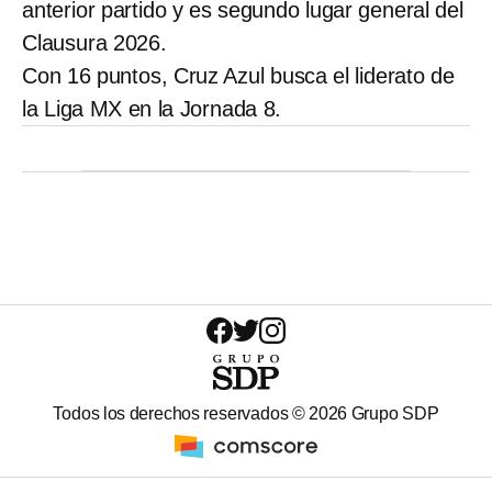
anterior partido y es segundo lugar general del
Clausura 2026.
Con 16 puntos, Cruz Azul busca el liderato de
la Liga MX en la Jornada 8.
Todos los derechos reservados ©
2026
Grupo SDP