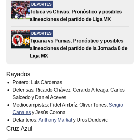
DEPORTES
Toluca vs Chivas: Pronóstico y posibles
alineaciones del partido de Liga MX
DEPORTES
Tijuana vs Pumas: Pronóstico y posibles
alineaciones del partido de la Jornada 8 de
Liga MX
Rayados
Portero: Luis Cárdenas
Defensas: Ricardo Chávez, Gerardo Arteaga, Carlos
Salcedo y Daniel Aceves
Mediocampistas: Fidel Ambríz, Oliver Torres,
Sergio
Canales
y Jesús Corona
Delanteros:
Anthony Martial
y Uros Durdevic
Cruz Azul