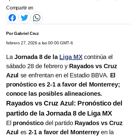
Compartir en
Por
Gabriel Cruz
febrero 27, 2026 a las 00:00 GMT-6
La
Jornada 8 de la
Liga MX
continúa el
sábado 28 de febrero y
Rayados vs Cruz
Azul
se enfrentan en el Estadio BBVA.
El
pronóstico es 2-1 a favor del Monterrey;
conoce las posibles alineaciones.
Rayados vs Cruz Azul: Pronóstico del
partido de la Jornada 8 de Liga MX
El
pronóstico
del partido
Rayados vs Cruz
Azul
es
2-1 a favor del Monterrey
en la