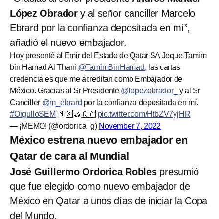
López Obrador
y al señor canciller Marcelo
Ebrard por la confianza depositada en mí”,
añadió el nuevo embajador.
Hoy presenté al Emir del Estado de Qatar SA Jeque Tamim
bin Hamad Al Thani
@TamimBinHamad
, las cartas
credenciales que me acreditan como Embajador de
México. Gracias al Sr Presidente
@lopezobrador_
y al Sr
Canciller
@m_ebrard
por la confianza depositada en mí.
#OrgulloSEM
🇲🇽🤝🇶🇦
pic.twitter.com/HtbZV7yjHR
— ¡MEMO! (@ordorica_g)
November 7, 2022
México estrena nuevo embajador en
Qatar de cara al Mundial
José Guillermo Ordorica Robles
presumió
que fue elegido como nuevo embajador de
México en Qatar a unos días de iniciar la Copa
del Mundo.