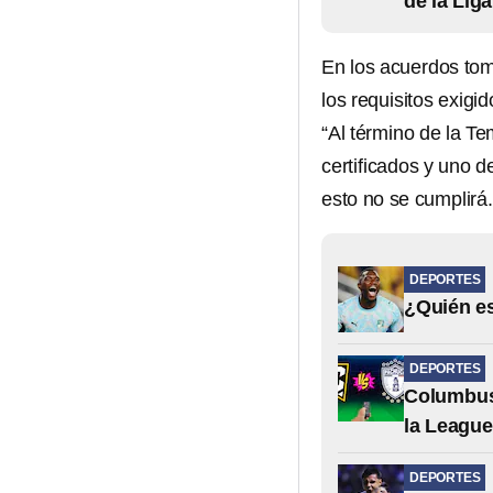
de la Lig
En los acuerdos to
los requisitos exigi
“Al término de la 
certificados y uno 
esto no se cumplirá.
DEPORTES
¿Quién es
DEPORTES
Columbus
la Leagu
DEPORTES