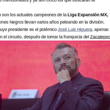
 mencionados y ya son cinco los que buscarán la
o son los actuales campeones de la
Liga Expansión MX,
ones Negros llevan varios años peleando en la división.
 cuyo presidente es el polémico
José Luis Higuera
, apenas
 el circuito, después de tomar la franquicia del
Zacatepec