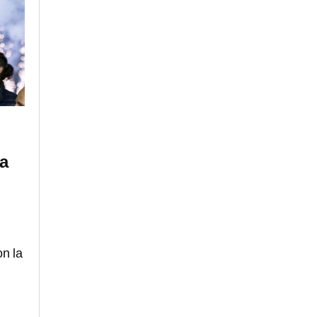
 a
on la