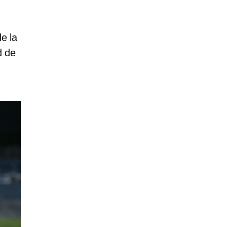
e la
d de