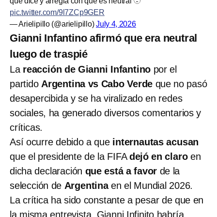
que dice y arregla con que es neutral 🫥
pic.twitter.com/9l7ZCp9GER
— Arielipillo (@arielipillo)
July 4, 2026
Gianni Infantino afirmó que era neutral
luego de traspié
La
reacción de Gianni Infantino
por el
partido
Argentina vs Cabo Verde
que no pasó
desapercibida y se ha viralizado en redes
sociales, ha generado diversos comentarios y
críticas.
Así ocurre debido a que
internautas acusan
que el presidente de la FIFA
dejó en claro
en
dicha declaración
que está a favor
de la
selección de
Argentina
en el Mundial 2026.
La crítica ha sido constante a pesar de que en
la misma entrevista, Gianni Infinito habría