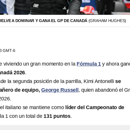
UELVE A DOMINAR Y GANA EL GP DE CANADÁ
(GRAHAM HUGHES)
23 GMT-6
e viviendo un gran momento en la
Fórmula 1
y ahora ganó
anadá 2026
.
 la segunda posición de la parrilla, Kimi Antonelli
se
añero de equipo,
George Russell
, quien abandonó el G
2026.
 el italiano se mantiene como
líder del Campeonato de
a 1 con un total de
131 puntos
.