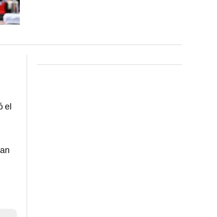
 el
ran