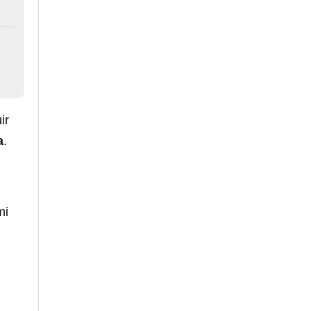
ir
a
.
mi