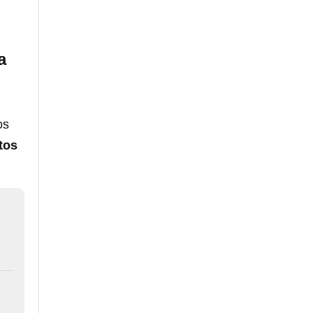
a
os
tos