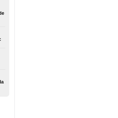
de
c
la