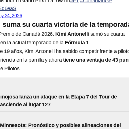
is fourth Grand Prix in a row 😮‍💨
#F1
#CanadianGP
7Ed6eaS
y 24, 2026
i suma su cuarta victoria de la temporad
 Premio de Canadá 2026,
Kimi Antonelli
sumó su cuarta
 en la actual temporada de la
Fórmula 1
.
 19 años, Kimi Antonelli ha sabido competir frente a pilot
encia en la parrilla y ahora
tiene una ventaja de 43 pun
 Pilotos.
nojosa lanza un ataque en la Etapa 7 del Tour de
 asciende al lugar 127
 Minnesota: Pronóstico y posibles alineaciones del