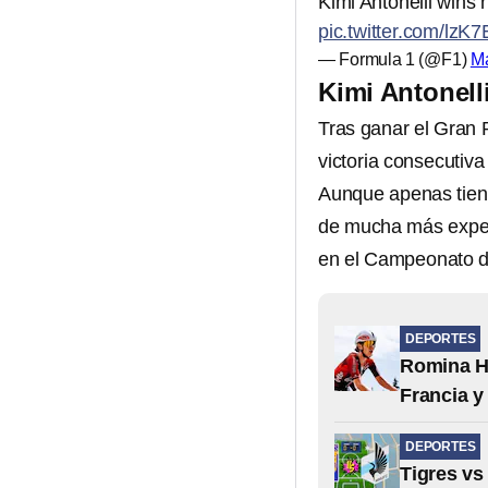
Kimi Antonelli wins h
pic.twitter.com/lzK
— Formula 1 (@F1)
Ma
Kimi Antonell
Tras ganar el Gran
victoria consecutiva
Aunque apenas tiene
de mucha más experi
en el Campeonato de
DEPORTES
Romina Hi
Francia y
DEPORTES
Tigres vs