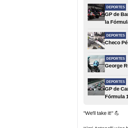
DEPORTES
GP de Bar
la Fórmul
DEPORTES
Checo Pér
DEPORTES
George Ru
DEPORTES
GP de Can
Fórmula 
"We'll take it!" 💪