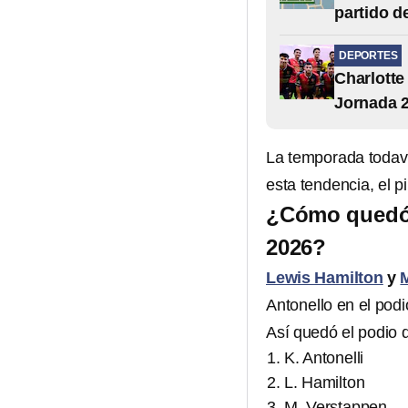
partido d
DEPORTES
Charlotte
Jornada 2
La temporada todav
esta tendencia, el 
¿Cómo quedó 
2026?
Lewis Hamilton
y
Antonello en el pod
Así quedó el podio 
K. Antonelli
L. Hamilton
M. Verstappen