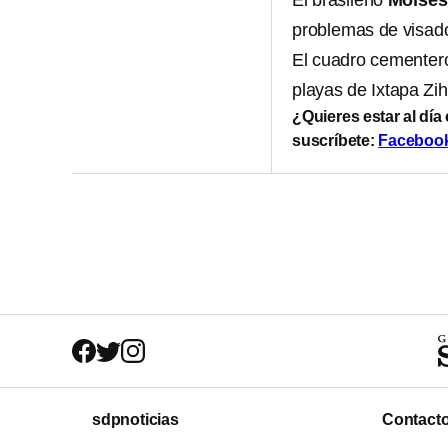
El brasileño
Moisés 
problemas de visad
El cuadro cementero
playas de Ixtapa Zi
¿Quieres estar al día
suscríbete:
Faceboo
sdpnoticias
Contact