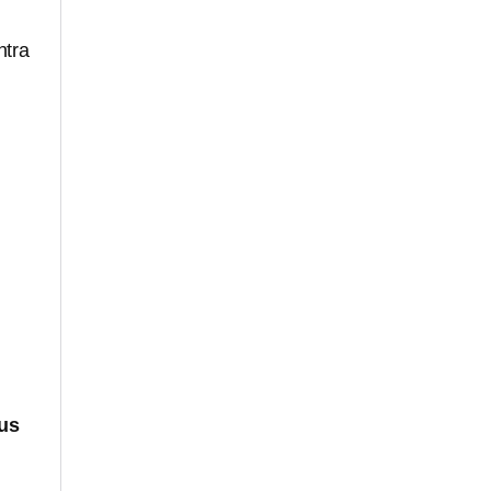
ntra
us