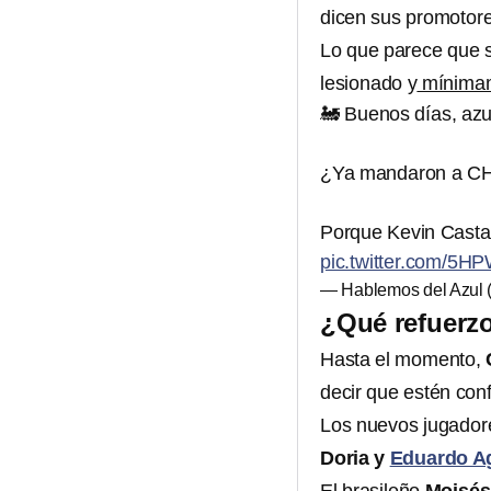
dicen sus promotore
Lo que parece que s
lesionado y
mínimame
🚂 Buenos días, azu
¿Ya mandaron a CH
Porque Kevin Castañ
pic.twitter.com/5
— Hablemos del Azul
¿Qué refuerzo
Hasta el momento,
decir que estén conf
Los nuevos jugador
Doria y
Eduardo Ag