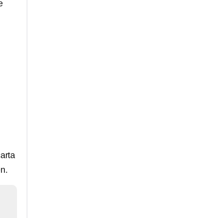
e
arta
n.