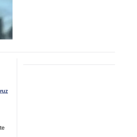
ruz
te