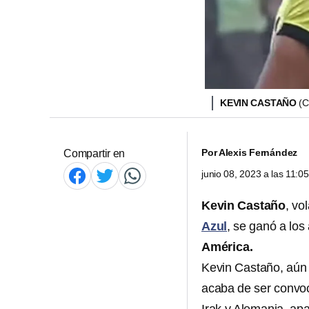
KEVIN CASTAÑO
(
Por
Alexis Fernández
Compartir en
junio 08, 2023 a las 11:
Kevin Castaño
, vo
Azul
, se ganó a los
América.
Kevin Castaño, aún 
acaba de ser convoc