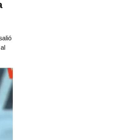
a
salió
al