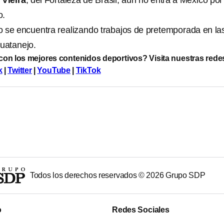
Vieira
, del Fortaleza de Brasil, aún no entra a México por
o.
 se encuentra realizando trabajos de pretemporada en la
huatanejo.
 con los mejores contenidos deportivos? Visita nuestras rede
k
|
Twitter
|
YouTube
|
TikTok
Todos los derechos reservados ©
2026
Grupo SDP
o
Redes Sociales