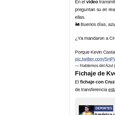
En el
video
transmit
preguntan su en rea
ellas.
🚂 Buenos días, azu
¿Ya mandaron a CH
Porque Kevin Castañ
pic.twitter.com/5
— Hablemos del Azul
Fichaje de Kv
El
fichaje con Cru
de transferencia
est
DEPORTES
América v