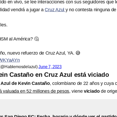
ido en vivo, se lee interacciones con sus seguidores que l
lidad vendrá a jugar a
Cruz Azul
y no contesta ninguna de
les.
SM al América? 🤔
o, nuevo refuerzo de Cruz Azul, YA. 😅
HPWKYaAYn
 (@Hablemosdelazul)
June 7, 2023
ein Castaño en Cruz Azul está viciado
z Azul de Kevin Castaño
, colombiano de 22 años y cuya c
á valuada en 52 millones de pesos
, viene
viciado
de orige
s San Diego FC: Fecha, horario y dónde ver el partido