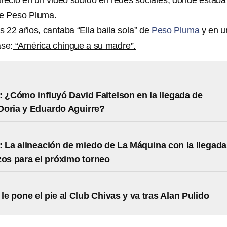
areció en un video subido en redes sociales,
donde estaba
e Peso Pluma.
s 22 años, cantaba “Ella baila sola” de
Peso Pluma
y en u
ase:
“América chingue a su madre”.
: ¿Cómo influyó David Faitelson en la llegada de
oria y Eduardo Aguirre?
: La alineación de miedo de La Máquina con la llegada
zos para el próximo torneo
le pone el pie al Club Chivas y va tras Alan Pulido