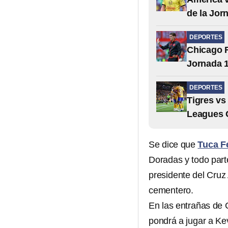
de la Jor
DEPORTES
Chicago F
Jornada 1
DEPORTES
Tigres vs
Leagues 
Se dice que
Tuca Fe
Doradas y todo part
presidente del Cruz
cementero.
En las entrañas de C
pondrá a jugar a Kev