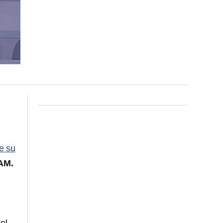
e su
AM.