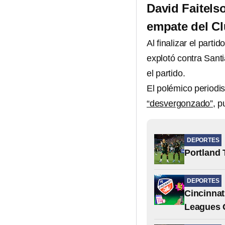
David Faitels
empate del C
Al finalizar el partid
explotó contra Sant
el partido.
El polémico periodis
“desvergonzado”
, p
DEPORTES
Portland 
DEPORTES
Cincinnat
Leagues 