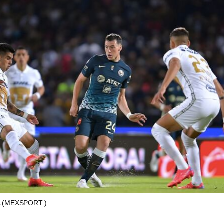
A
(MEXSPORT )