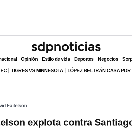
nacional
Opinión
Estilo de vida
Deportes
Negocios
Sor
 FC
TIGRES VS MINNESOTA
LÓPEZ BELTRÁN CASA POR
id Faitelson
telson explota contra Santiag