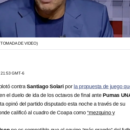
(TOMADA DE VIDEO)
s 21:53 GMT-6
lotó contra
Santiago Solari
por
la propuesta de juego qu
en el duelo de ida de los octavos de final ante
Pumas UN
ta opinó del partido disputado esta noche a través de su
donde calificó al cuadro de Coapa como
“mezquino y