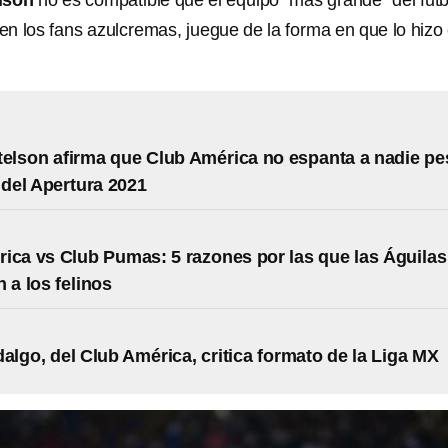
lson
no es compatible que el equipo “más grande” del futb
n los fans azulcremas, juegue de la forma en que lo hizo
telson afirma que Club América no espanta a nadie pe
o del Apertura 2021
ica vs Club Pumas: 5 razones por las que las Águilas
 a los felinos
dalgo, del Club América, critica formato de la Liga MX