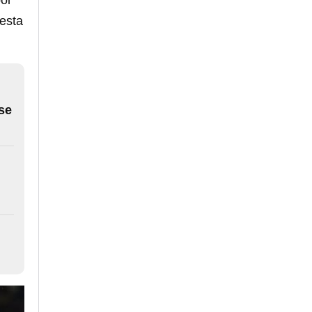
ol
 esta
se