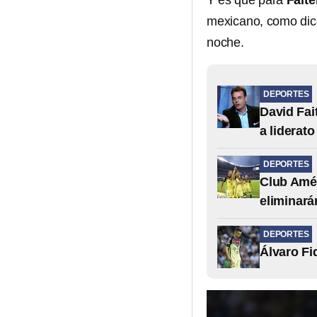
Y es que para
Faite
mexicano, como dice
noche.
DEPORTES
David Fai
a liderat
DEPORTES
Club Amér
eliminarán
DEPORTES
Álvaro Fi