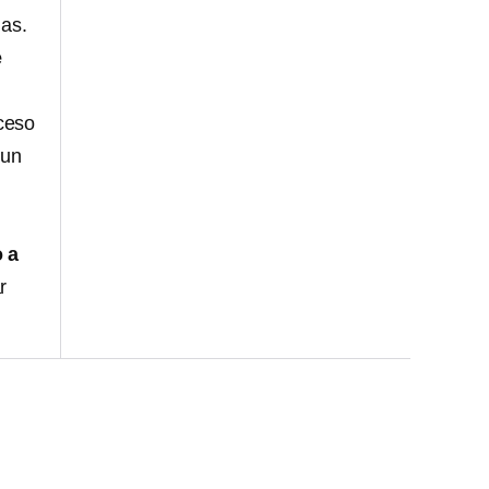
ias.
e
oceso
 un
 a
r