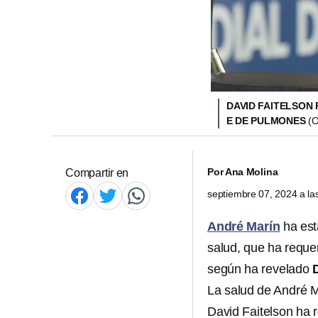
DAVID FAITELSON
E DE PULMONES
(
Por
Ana Molina
Compartir en
septiembre 07, 2024 a l
André Marín
ha est
salud, que ha reque
según ha revelado
La salud de André 
David Faitelson ha