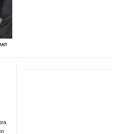
LANT
ora
en