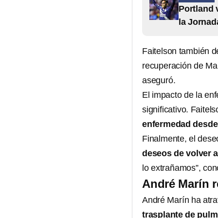
Portland 
la Jornad
Faitelson también d
recuperación de Mar
aseguró.
El impacto de la en
significativo. Faite
enfermedad desde 
Finalmente, el deseo
deseos de volver a 
lo extrañamos”, con
André Marín r
André Marín ha atra
trasplante de pul