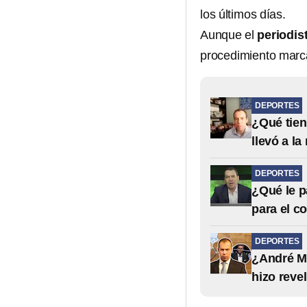
los últimos días.
Aunque el
periodis
procedimiento marc
DEPORTES
¿Qué tien
llevó a la
DEPORTES
¿Qué le p
para el c
DEPORTES
¿André Ma
hizo reve