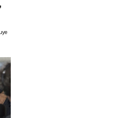
,
luye