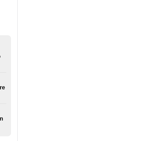
o
re
on