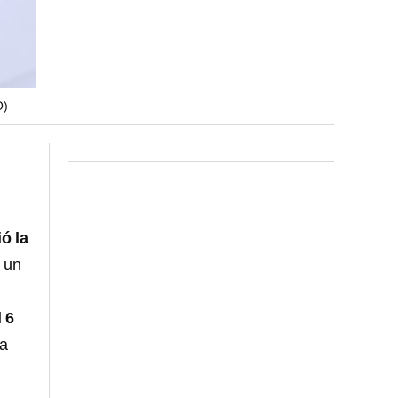
O)
ó la
 un
l 6
la