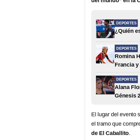
del mundo” en la 
DEPORTES
¿Quién es
DEPORTES
Romina Hi
Francia y
DEPORTES
Alana Flo
Génesis 
El lugar del evento 
el tramo que compr
de El Caballito
.