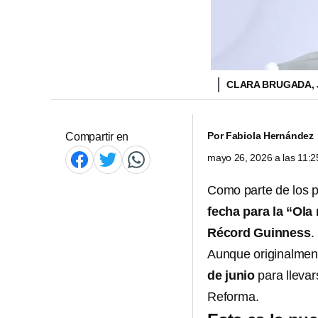
CLARA BRUGADA, 
Por
Fabiola Hernández
Compartir en
mayo 26, 2026 a las 11:
Como parte de los p
fecha para la “Ol
Récord Guinness
.
Aunque originalment
de junio
para llevar
Reforma.