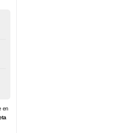
e en
eta