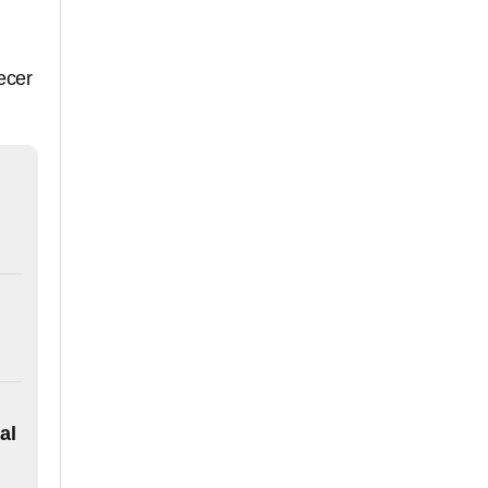
ecer
al