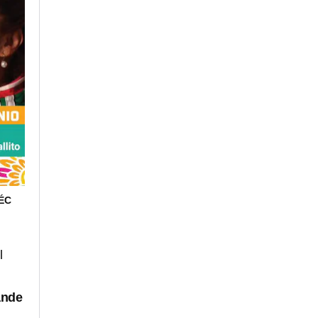
ÉC
l
ande