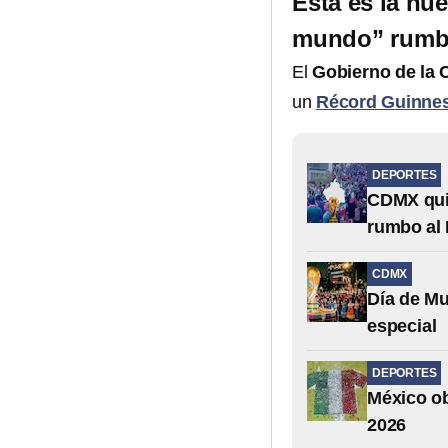
Esta es la nu
mundo” rumbo
El
Gobierno de la 
un
Récord Guinne
DEPORTES
CDMX quie
rumbo al 
CDMX
Día de Mu
especial
DEPORTES
México ob
2026