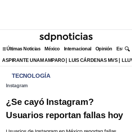
Últimas Noticias
México
Internacional
Opinión
Estilo 
ASPIRANTE UNAM AMPARO
LUIS CÁRDENAS MVS
LLU
TECNOLOGÍA
Instagram
¿Se cayó Instagram?
Usuarios reportan fallas hoy
Usuarios de Instagram en México reportan fallas